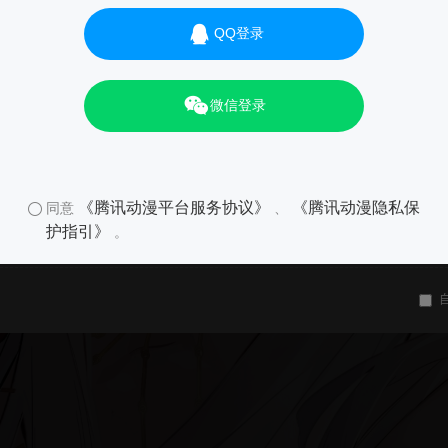
QQ登录
微信登录
《腾讯动漫平台服务协议》
《腾讯动漫隐私保
同意
、
护指引》
。