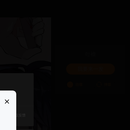
吐槽
我要来一发