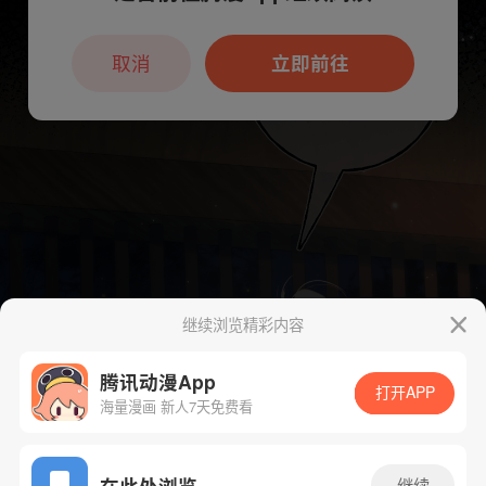
本章节仅支持App阅读，可打开App新用
户7天免费看
取消
立即前往
继续浏览精彩内容
腾讯动漫App
打开APP
海量漫画 新人7天免费看
App免费看
在此处浏览
继续