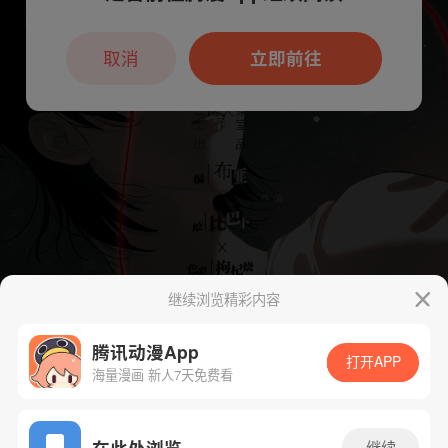
本章节仅支持App阅读，可打开App新用
户7天免费看
取消
立即前往
继续浏览精彩内容
腾讯动漫App
打开APP
海量漫画 新人7天免费看
App免费看
在此处浏览
继续