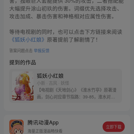
害，独眼巨人套能提供 30%的攻击，二者搭配能
大幅提升涂山初玖的伤害。词缀优先选择攻击、
攻击加成、暴击伤害和神格相对应属性伤害。
等待电视剧的同时，也可以点击下方链接来阅读
《狐妖小红娘》
原著提前了解剧情了！
答案问题点击
举报反馈
提到的作品
狐妖小红娘
小新 · 古风 · 妖怪
【电视剧《天地剑心》《淮水竹亭》原著漫
画，剑心对应章节指路：39-85，淮水对应
章节指路272-301】 迷糊萝莉小狐妖，正太
道士没节操。自古人妖生死恋，千载孽缘一
线牵。（每周周四更新。）
腾讯动漫App
立即下载
海量正版漫画畅快看