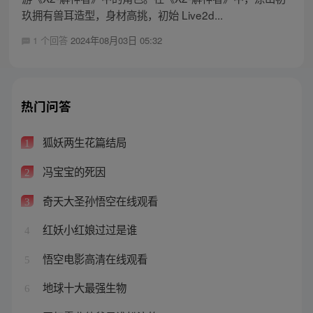
玖拥有兽耳造型，身材高挑，初始 Live2d...
1 个回答
2024年08月03日 05:32
热门问答
狐妖两生花篇结局
1
冯宝宝的死因
2
奇天大圣孙悟空在线观看
3
红妖小红娘过过是谁
4
悟空电影高清在线观看
5
地球十大最强生物
6