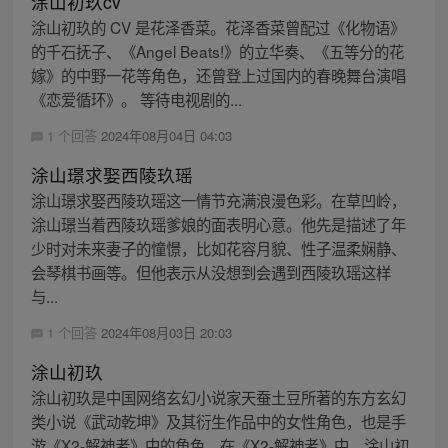
涂山初玖cv
涂山初玖的 CV 是花泽香菜。花泽香菜曾配过《化物语》
的千石抚子、《Angel Beats!》的立华奏、《五等分的花
嫁》的中野一花等角色，还曾登上过国内的春晚舞台演唱
《恋爱循环》。 等待电视剧的...
1 个回答
2024年08月04日 04:03
涂山璟求娶西陵玖瑶
涂山璟求娶西陵玖瑶这一情节充满浪漫色彩。在草凹岭，
涂山璟当着西陵玖瑶爹娘的面表明心意。他先是描述了年
少时对未来妻子的憧憬，比如花容月貌、性子温柔娴静、
会琴棋书画等。但他表示从没想到会遇到西陵玖瑶这样
与...
1 个回答
2024年08月03日 20:03
涂山初玖
涂山初玖是中国网络玄幻小说家天蚕土豆所著的东方玄幻
类小说《武动乾坤》及其衍生作品中的女性角色，也是手
游《X2-解神者》中的角色。在《X2-解神者》中，涂山初