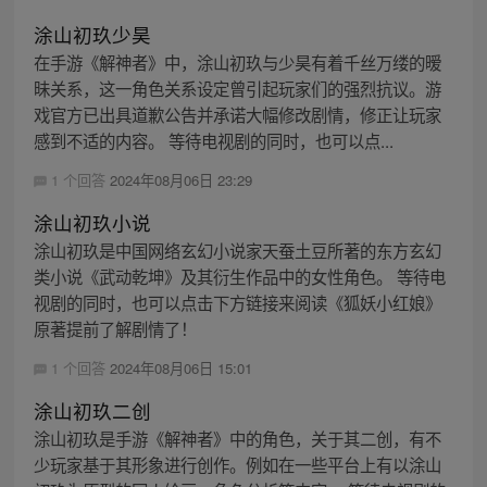
涂山初玖少昊
在手游《解神者》中，涂山初玖与少昊有着千丝万缕的暧
昧关系，这一角色关系设定曾引起玩家们的强烈抗议。游
戏官方已出具道歉公告并承诺大幅修改剧情，修正让玩家
感到不适的内容。 等待电视剧的同时，也可以点...
1 个回答
2024年08月06日 23:29
涂山初玖小说
涂山初玖是中国网络玄幻小说家天蚕土豆所著的东方玄幻
类小说《武动乾坤》及其衍生作品中的女性角色。 等待电
视剧的同时，也可以点击下方链接来阅读《狐妖小红娘》
原著提前了解剧情了！
1 个回答
2024年08月06日 15:01
涂山初玖二创
涂山初玖是手游《解神者》中的角色，关于其二创，有不
少玩家基于其形象进行创作。例如在一些平台上有以涂山