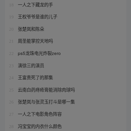
一人之下藏龙的手
18
王权爷爷是谁的儿子
19
张楚岚和陈朵
20
周圣能掌控天地吗
21
ps5龙珠电光炸裂zero
22
演徐三的演员
23
王富贵死了的那集
24
云南白药痔疮膏能消除肉球吗
25
张楚岚与张灵玉打斗是哪一集
26
一人之下电影角色阵容
27
冯宝宝的内衣什么颜色
28