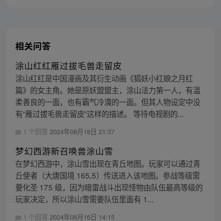
相关问答
涂山红红雁过拔毛兽走留皮
涂山红红是中国漫画及其衍生动画《狐妖小红娘之月红
篇》的女主角。她是原妖盟盟主，涂山法力第一人，有温
柔善良的一面，也有霸气冷漠的一面。但其人物设定中没
有“雁过拔毛兽走留皮”这样的描述。 等待电视剧的...
1 个回答
2024年08月18日 21:37
梦幻西游新召唤兽涂山雪
在梦幻西游中，涂山雪出现在青丘地图。玩家可以通过青
丘使者（大唐国境 165,5）传送进入该地图。参战等级需
要化圣 175 级，因为暗雷战斗出现怪物由队伍最高等级的
玩家决定，所以涂山雪需要队伍里面有 1...
1 个回答
2024年08月16日 14:15