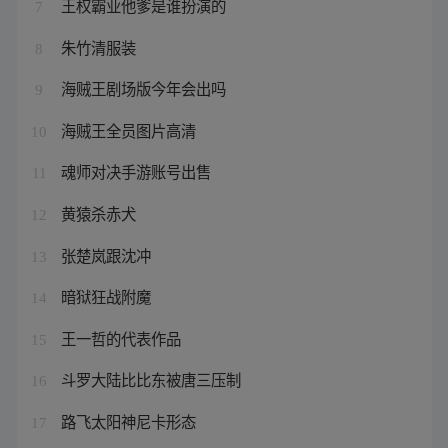
王权霸业他爹是谁扮演的
7
朱竹清服装
8
海贼王剧场版今年会出吗
9
海贼王全员图片高清
10
魂师对决手游账号出售
11
黄猿杀赤犬
12
张楚岚跟沈冲
13
暗狱狂战附魔
14
王一哲的代表作品
15
斗罗大陆比比东被唐三压制
16
路飞太阳神尼卡形态
17