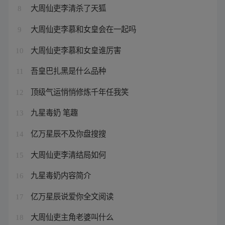
大周仙吏李清杀了天狐
8
大周仙吏李慕和女皇会在一起吗
9
大周仙吏李慕和女皇谁厉害
10
吾皇巴扎黑是什么品种
11
顶级气运悄悄修炼千年任我笑
12
九星毒奶 笔趣
13
亿万星辰不及你盘搜搜
14
大周仙吏李清结局如何
15
九星毒奶内容简介
16
亿万星辰说爱你全文阅读
17
大周仙吏主角老婆叫什么
18