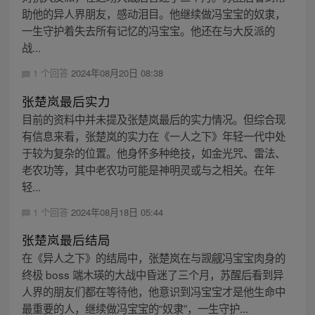
助他的异人界朋友，感动泪目。他继续做冯宝宝的奴隶，
一生守护着失去所有记忆的冯宝宝。他还在与大反派的
战...
1 个回答
2024年08月20日 08:38
张楚岚最后实力
目前的资料中并未提及张楚岚最后的实力情况。但综合现
有信息来看，张楚岚的实力在《一人之下》年轻一代中处
于较为复杂的位置。他身怀多种绝技，如金光咒、雷法、
老农功等，其中老农功可能是神明灵或与之相关。在年
轻...
1 个回答
2024年08月18日 05:44
张楚岚最后结局
在《异人之下》的结局中，张楚岚在与觊觎冯宝宝肉身的
终极 boss 端木瑛的大战中昏迷了三个月，苏醒后看到异
人界的朋友们都在等待他，他意识到冯宝宝才是他生命中
最重要的人，继续做冯宝宝的“奴隶”，一生守护...