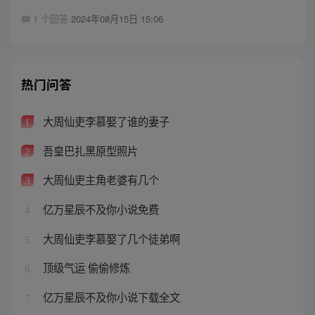
1 个回答
2024年08月15日 15:06
热门问答
大周仙吏李慕娶了谁的妻子
1
吾皇巴扎黑原型照片
2
大周仙吏主角老婆有几个
3
亿万星辰不及你小说免费
4
大周仙吏李慕娶了几个徒弟啊
5
顶级气运 偷偷修炼
6
亿万星辰不及你小说下载全文
7