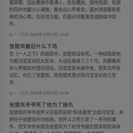
璧其罪，因此要装作普通人，处处藏拙，保持低调；低调
的同时也要小心谨慎；要永远心怀善良；面对诱惑要有拒
绝的决心等。在处世方面，在面对可能演变成肢体冲突
的...
1 个回答
2024年10月18日 19:22
张楚岚最后什么下场
在《一人之下》的结局中，张楚岚没有死。一种结局是他
为救冯宝宝对抗大反派，大战后昏迷了三个月，苏醒看到
异人界朋友时感动泪目。冯宝宝虽未被夺舍，但失去所有
记忆，也忘了张楚岚，而张楚岚意识到冯宝宝对自己至
关...
1 个回答
2024年10月18日 18:30
张楚岚爷爷死了他为了报仇
张楚岚的爷爷张怀义在临死前将“炁体源流”交给冯宝宝，并
把孙子张楚岚托付给她。张怀义之死引发了一系列的事
件，但文中并未提及张楚岚为了给爷爷报仇而采取的具体