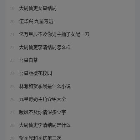
大周仙吏女皇结局
19
伍华兴 九星毒奶
20
亿万星辰不及你男主捅了女配一刀
21
大周仙吏李清结局怎么样
22
吾皇白茶
23
吾皇版樱花校园
24
林雅和贺季晨是什么小说
25
九星毒奶主角介绍大全
26
暖风不及你情深多少字
27
大周仙吏李清结局是什么
28
贺季晨和季忆第二次
29