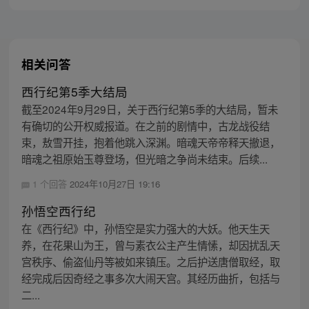
主，成为猴群之王，但故事仍在继续…
相关问答
西行纪第5季大结局
截至2024年9月29日，关于西行纪第5季的大结局，暂未
有确切的公开权威报道。在之前的剧情中，古龙战役结
束，敖雪开挂，抱着他跳入深渊。暗魂天帝帝释天撤退，
暗魂之祖原始玉尊登场，但光暗之争尚未结束。后续...
1 个回答
2024年10月27日 19:16
孙悟空西行纪
在《西行纪》中，孙悟空是实力强大的大妖。他天生天
养，在花果山为王，曾与素衣公主产生情愫，却因扰乱天
宫秩序、偷盗仙丹等被如来镇压。之后护送唐僧取经，取
经完成后因奇经之事多次大闹天宫。其经历曲折，包括与
二...