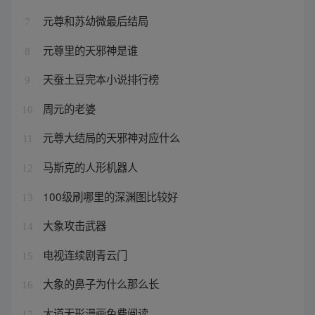
元尊和苏幼微最后结局
7
元尊里的天邪神是谁
8
天蚕土豆完本小说排行榜
9
周元的老婆
10
元尊大结局的天邪神对应什么
11
马斯克的人形机器人
12
100级刷哪里的深渊图比较好
13
大象攻击武器
14
电视连续剧青云门
15
大象的鼻子为什么那么长
16
大道无形漫画免费阅读
17