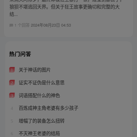
狼狈不堪逃回天界。但关于狂王故事更确切和完整的大
结...
1 个回答
2024年08月23日 04:53
热门问答
关于神话的图片
1
证实不证伪是什么意思
2
词语搭配什么的神色
3
百炼成神主角老婆有多少孩子
4
增幅了的装备怎么扭转
5
不灭神王老婆的结局
6