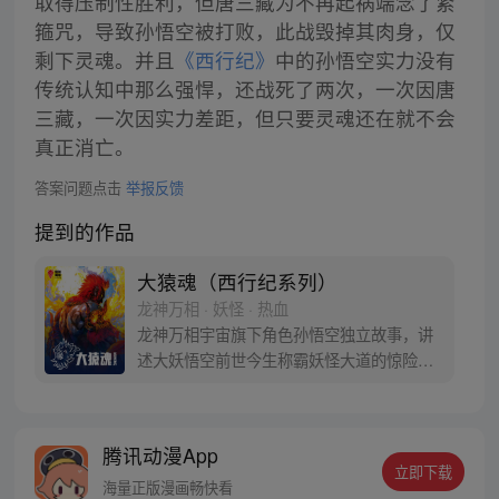
取得压制性胜利，但唐三藏为不再起祸端念了紧
箍咒，导致孙悟空被打败，此战毁掉其肉身，仅
剩下灵魂。并且
《西行纪》
中的孙悟空实力没有
传统认知中那么强悍，还战死了两次，一次因唐
三藏，一次因实力差距，但只要灵魂还在就不会
真正消亡。
答案问题点击
举报反馈
提到的作品
大猿魂（西行纪系列）
龙神万相 · 妖怪 · 热血
龙神万相宇宙旗下角色孙悟空独立故事，讲
述大妖悟空前世今生称霸妖怪大道的惊险历
程。 妖怪大道有自己的生存之道，某日，一
位猴妖因人类的祈愿从天而降，以鬼魈之名
响彻妖界，却因堕入暗魂无法再守护重要之
腾讯动漫App
人…六十年后，他再次破石而出，背负着守
立即下载
护族人的希望和信念打败了妖怪大道的霸
海量正版漫画畅快看