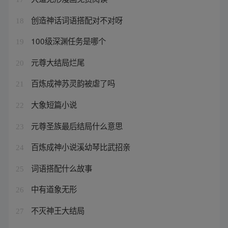
创造神话词语搭配对不对呀
18
100级深渊任务是哪个
19
元尊大结局烂尾
20
百炼成神苏灵韵被虐了吗
21
大象短篇小说
22
元尊圣族最后结局什么意思
23
百炼成神小说溪幼琴比武招亲
24
词语搭配什么故事
25
中有道象无形
26
不灭神王大结局
27