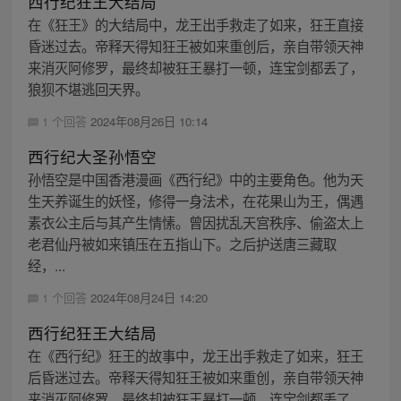
西行纪狂王大结局
在《狂王》的大结局中，龙王出手救走了如来，狂王直接
昏迷过去。帝释天得知狂王被如来重创后，亲自带领天神
来消灭阿修罗，最终却被狂王暴打一顿，连宝剑都丢了，
狼狈不堪逃回天界。
1 个回答
2024年08月26日 10:14
西行纪大圣孙悟空
孙悟空是中国香港漫画《西行纪》中的主要角色。他为天
生天养诞生的妖怪，修得一身法术，在花果山为王，偶遇
素衣公主后与其产生情愫。曾因扰乱天宫秩序、偷盗太上
老君仙丹被如来镇压在五指山下。之后护送唐三藏取
经，...
1 个回答
2024年08月24日 14:20
西行纪狂王大结局
在《西行纪》狂王的故事中，龙王出手救走了如来，狂王
后昏迷过去。帝释天得知狂王被如来重创，亲自带领天神
来消灭阿修罗，最终却被狂王暴打一顿，连宝剑都丢了，