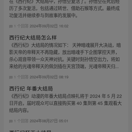
在《西行纪》大结局中，孙悟空复活了。孙悟空在死后经
历了多次复活，包括通过转世、借助石猴等方式。最终成
功复活并继续参与到故事的发展中。
1 个回答
2024年09月02日 16:02
西行纪大结局怎么样
《西行纪》大结局的情况如下： 天神暗魂展开大决战，暗
影天帝的帝释天不再隐藏，放出暗魂手下企图掌控天界，
杀心观音带领一众天神对抗。关键时刻孙悟空出力，将如
来给的光魂帝释天的佩剑插在天宫顶端，光魂帝释天归...
1 个回答
2024年09月02日 08:19
西行纪 年番大结局
《西行纪》动漫的年番大结局点映礼将于 2024 年 5 月 22
日开启，届时观众可以直接购买第 40 集到第 45 集观看大
结局内容。
1 个回答
2024年08月27日 05:01