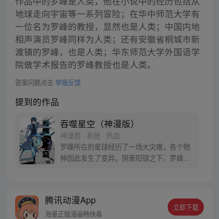
作品中的罗峰是人类，他在小说中的经历包括从
地球走向宇宙等一系列冒险；在华中师范大学有
一位名为罗峰的教授，显然也是人类；中国内地
相声演员罗峰同样为人类；还有安徽省桐城市新
渡镇的罗峰，也是人类；华东师范大学外国语学
院做学术报告的罗峰教授也是人类。
答案问题点击
举报反馈
提到的作品
吞噬星空（神漫版）
神漫君 · 系统 · 热血
罗峰所在的星球经历了一场大灾难，各个物
种因此发生了变异。阴差阳错之下，罗峰得
到了陨墨星主人的传承，成为了世界三大强
者之一。然而，在某次与星空吞噬巨兽的大
战中，罗峰不慎失去了肉身。于是，他趁机
腾讯动漫App
取而代之，成为了新的星空吞噬巨兽，同时
立即下载
还形成了人类分身。最终，罗峰迈出了他所
海量正版漫画畅快看