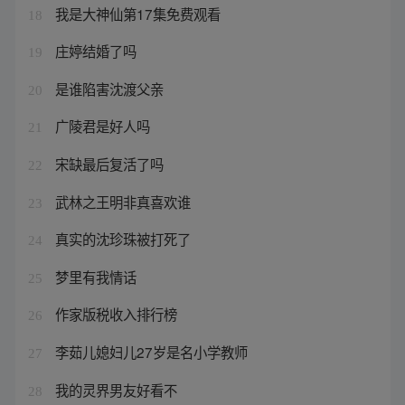
我是大神仙第17集免费观看
18
庄婷结婚了吗
19
是谁陷害沈渡父亲
20
广陵君是好人吗
21
宋缺最后复活了吗
22
武林之王明非真喜欢谁
23
真实的沈珍珠被打死了
24
梦里有我情话
25
作家版税收入排行榜
26
李茹儿媳妇儿27岁是名小学教师
27
我的灵界男友好看不
28