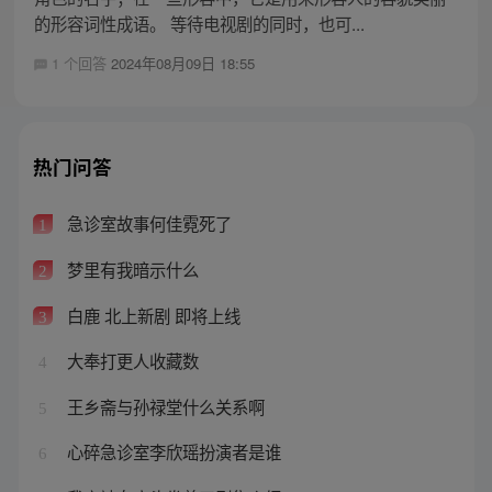
的形容词性成语。 等待电视剧的同时，也可...
1 个回答
2024年08月09日 18:55
热门问答
急诊室故事何佳霓死了
1
梦里有我暗示什么
2
白鹿 北上新剧 即将上线
3
大奉打更人收藏数
4
王乡斋与孙禄堂什么关系啊
5
心碎急诊室李欣瑶扮演者是谁
6