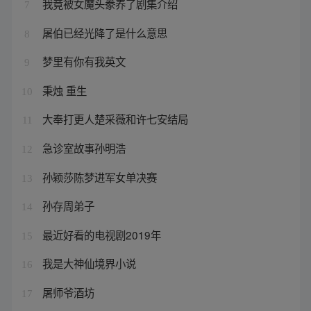
我竟被女魔头豢养了剧集介绍
7
屠伯已经光降了是什么意思
8
梦里有你有我英文
9
秉烛 重生
10
大奉打更人楚采薇和许七安结局
11
急诊室故事孙明浩
12
孙颖莎陈梦进军女单决赛
13
孙存周弟子
14
最近好看的电视剧2019年
15
我是大神仙境界小说
16
屠师爷酒坊
17