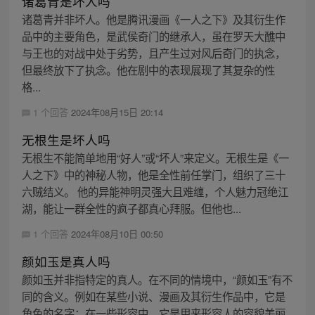
诸葛青是坏人吗
诸葛青并非坏人。他是腾讯漫画《一人之下》及其衍生作
品中的主要角色，是武侯奇门的继承人，虽在罗天大醮中
与王也的对战中处于劣势，且产生过对风后奇门的执念，
但最终放下了执念。他在剧中的表现展现了其复杂的性
格...
1 个回答
2024年08月15日 20:14
无根生是坏人吗
无根生不能简单地用“好人”或“坏人”来定义。无根生是《一
人之下》中的神秘人物，他是全性前任掌门，组织了三十
六贼结义。 他的异能神明灵强大且难缠，个人魅力冠绝江
湖，能让一群全性的疯子都真心拜服。但他也...
1 个回答
2024年08月10日 00:50
颜如玉是真人吗
颜如玉并非指特定的真人。在不同的情境中，“颜如玉”有不
同的含义。例如在某些小说、漫画及其衍生作品中，它是
角色的名字；在一些形容中，它是用来形容人的容貌美丽