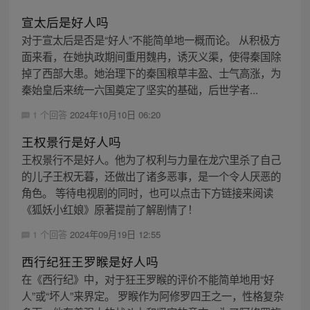
宣太后是好人吗
对于宣太后是否是“好人”不能简单地一概而论。 从积极方
面来看，在她执政期间重用魏冉，诱灭义渠，使得秦国除
掉了西部大患。她治理下的秦国粮草丰盈、士气高涨，为
秦始皇后来统一六国奠定了坚实的基础，后世学者...
1 个回答
2024年10月10日 06:20
王权景行是好人吗
王权景行不是好人。他为了权利与力量在龙穴里杀了自己
的儿子王权无暮，还做出了诸多恶事，是一个令人厌恶的
角色。 等待电视剧的同时，也可以点击下方链接来阅读
《狐妖小红娘》原著提前了解剧情了！
1 个回答
2024年09月19日 12:55
西行纪狂王罗睺是好人吗
在《西行纪》中，对于狂王罗睺的评价不能简单地用“好
人”或“坏人”来界定。 罗睺作为阿修罗四王之一，性格复杂