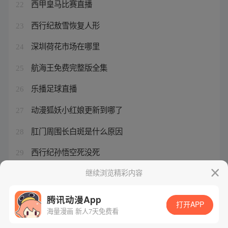
西甲皇马比赛直播
22
西行纪敖雪恢复人形
23
深圳荷花市场在哪里
24
航海王免费完整版全集
25
乐播足球直播
26
动漫狐妖小红娘更新到哪了
27
肛门周围长白斑是什么原因
28
西行纪孙悟空死没死
29
狐妖小红娘毒者之盾
继续浏览精彩内容
30
腾讯动漫App
打开APP
海量漫画 新人7天免费看
腾讯漫画
起点读书
QQ阅读