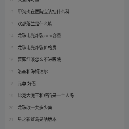
甲沟炎在医院应该挂什么科
12
欢都落兰是什么族
13
龙珠电光炸裂zero容量
14
龙珠电光炸裂价格贵
15
蔷薇红液怎么不进医院
16
洛基和海姆达尔
17
元尊 好看
18
比克大魔王和短笛是一个人吗
19
龙珠改一共多少集
20
星之彩虹岛是啥版本
21