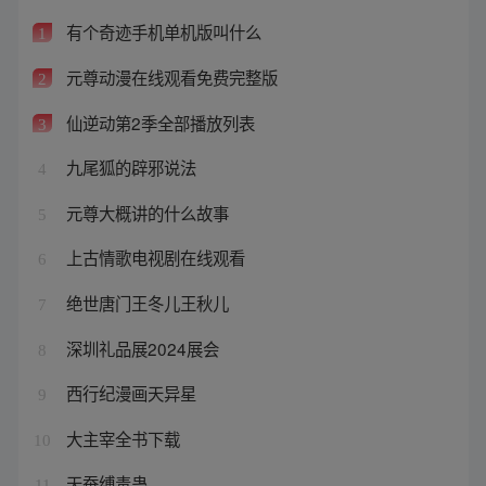
有个奇迹手机单机版叫什么
1
元尊动漫在线观看免费完整版
2
仙逆动第2季全部播放列表
3
九尾狐的辟邪说法
4
元尊大概讲的什么故事
5
上古情歌电视剧在线观看
6
绝世唐门王冬儿王秋儿
7
深圳礼品展2024展会
8
西行纪漫画天异星
9
大主宰全书下载
10
天蚕缚毒蛊
11