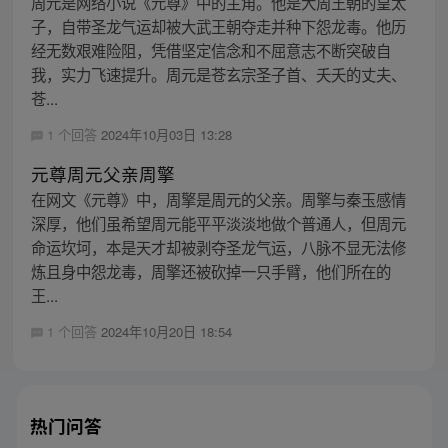
周元是网络小说《元尊》中的主角。他是大周王朝的皇太
子，自带圣龙气运却被大武王朝夺走并种下怨龙毒。他历
经无数艰难险阻，凭借坚定信念和不屈意志不断突破自
我，实力飞速提升。周元是苍玄宗圣子首、夭夭的丈夫、
苍...
1 个回答
2024年10月03日 13:28
元尊周元父亲周擎
在网文《元尊》中，周擎是周元的父亲。周擎与秦玉感情
深厚，他们虽希望周元能平平淡淡地做个普通人，但周元
命运坎坷，本是天才却被剥夺圣龙气运，八脉不显无法修
炼且身中怨龙毒，周擎还被砍掉一只手臂，他们所在的
王...
1 个回答
2024年10月20日 18:54
热门问答