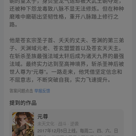
朝的皇太子，身负圣龙气运却被大武王朝夺走，
还被种下怨龙毒致八脉不显无法修炼。但在种种
磨难中磨砺出坚韧性格，重开八脉踏上修行之
路。
他是苍玄宗圣子首、夭夭的丈夫、苍渊的第三弟
子、天渊域元老、苍玄盟盟首以及苍玄天天主。
在斩杀圣族最强法域太轩后成为诸天九界的最强
法域。最终实力达到至高神境界，斩杀圣神后被
世人尊为“元尊”。一路走来，他凭借坚定信念和
不屈意志，不断突破自我，实力飞速提升。
答案问题点击
举报反馈
提到的作品
元尊
未天文化 · 战斗 · 逆袭
2017年12月5日上线，每周二、四、六、日