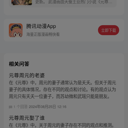
更新。 此漫画由天蚕土豆热门小说《元尊》
改编。少年执笔，龙蛇舞动；劈开乱世，点
亮苍穹。气掌乾坤的世界里，究竟是蟒雀吞
龙，还是圣龙崛起？！
腾讯动漫App
立即下载
海量正版漫画畅快看
相关问答
元尊周元的老婆
在《元尊》中，周元的妻子通常认为是夭夭。但关于周元
妻子的具体情况，存在不同的观点和讨论。有的观点认为
周元只有夭夭一位妻子，而苏幼微和武瑶只能是朋友。
1 个回答
2024年08月25日 12:16
元尊周元娶了谁
在《元尊》中，关于周元的妻子存在不同的观点和推测。