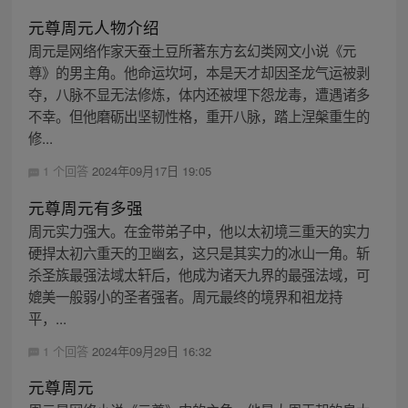
元尊周元人物介绍
周元是网络作家天蚕土豆所著东方玄幻类网文小说《元
尊》的男主角。他命运坎坷，本是天才却因圣龙气运被剥
夺，八脉不显无法修炼，体内还被埋下怨龙毒，遭遇诸多
不幸。但他磨砺出坚韧性格，重开八脉，踏上涅槃重生的
修...
1 个回答
2024年09月17日 19:05
元尊周元有多强
周元实力强大。在金带弟子中，他以太初境三重天的实力
硬捍太初六重天的卫幽玄，这只是其实力的冰山一角。斩
杀圣族最强法域太轩后，他成为诸天九界的最强法域，可
媲美一般弱小的圣者强者。周元最终的境界和祖龙持
平，...
1 个回答
2024年09月29日 16:32
元尊周元