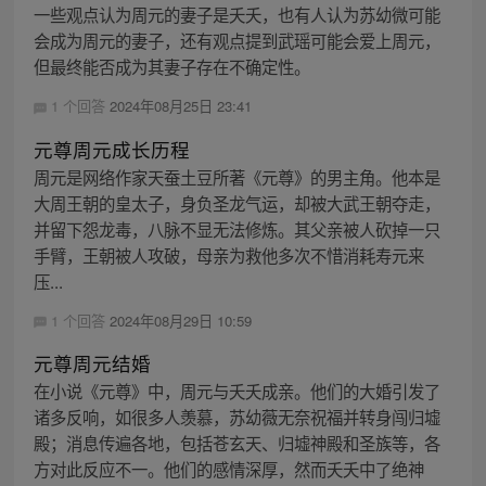
一些观点认为周元的妻子是夭夭，也有人认为苏幼微可能
会成为周元的妻子，还有观点提到武瑶可能会爱上周元，
但最终能否成为其妻子存在不确定性。
1 个回答
2024年08月25日 23:41
元尊周元成长历程
周元是网络作家天蚕土豆所著《元尊》的男主角。他本是
大周王朝的皇太子，身负圣龙气运，却被大武王朝夺走，
并留下怨龙毒，八脉不显无法修炼。其父亲被人砍掉一只
手臂，王朝被人攻破，母亲为救他多次不惜消耗寿元来
压...
1 个回答
2024年08月29日 10:59
元尊周元结婚
在小说《元尊》中，周元与夭夭成亲。他们的大婚引发了
诸多反响，如很多人羡慕，苏幼薇无奈祝福并转身闯归墟
殿；消息传遍各地，包括苍玄天、归墟神殿和圣族等，各
方对此反应不一。他们的感情深厚，然而夭夭中了绝神