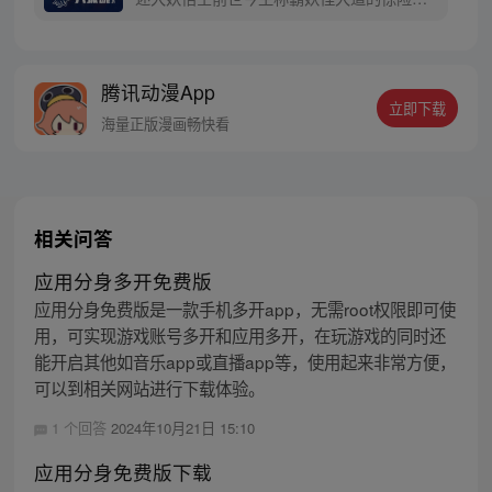
上西行之旅……
程。 妖怪大道有自己的生存之道，某日，一
位猴妖因人类的祈愿从天而降，以鬼魈之名
响彻妖界，却因堕入暗魂无法再守护重要之
腾讯动漫App
人…六十年后，他再次破石而出，背负着守
立即下载
护族人的希望和信念打败了妖怪大道的霸
海量正版漫画畅快看
主，成为猴群之王，但故事仍在继续…
相关问答
应用分身多开免费版
应用分身免费版是一款手机多开app，无需root权限即可使
用，可实现游戏账号多开和应用多开，在玩游戏的同时还
能开启其他如音乐app或直播app等，使用起来非常方便，
可以到相关网站进行下载体验。
1 个回答
2024年10月21日 15:10
应用分身免费版下载