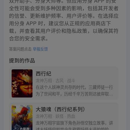
双开助手、分身大师等。但应用分身 APP 的安
全性可能会受到多种因素的影响，包括其开发者
的信誉、更新维护频率、用户评价等。在选择应
用分身 APP 时，建议您从正规的应用商店下
载，并查看其用户评价和隐私政策，以确保其符
合您的安全需求。
答案问题点击
举报反馈
提到的作品
西行纪
龙神万相 · 古风 · 战斗
在这个人妖神灵共存的时代，三藏师徒一行
为了世间和平，历经千辛万苦到达彼岸取
得“永恒之火”拯救苍生，可世间并没有因此
变得美好….随着阴谋慢慢揭露，暗魂四起,
大猿魂（西行纪系列）
为了让“永恒之火”重新归位，小狼妖白狼不
龙神万相 · 妖怪 · 热血
辞万难，找到唐三藏大法师，和他一起重新
龙神万相宇宙旗下角色孙悟空独立故事，讲
寻回徒弟们，组成全新“西行小队”，再度踏
述大妖悟空前世今生称霸妖怪大道的惊险历