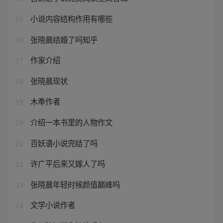
小说内容结构作用有哪些
15
张晓晨结婚了吗知乎
16
作家介绍
17
张晓晨现状
18
木奉作者
19
介绍一本书里的人物作文
20
百妖谱小说完结了吗
21
许广平后来又嫁人了吗
22
张晓晨年轻时候颜值巅峰吗
23
文学小说作者
24