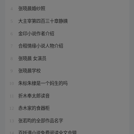
张晓晨婚纱照
4
大主宰第四百三十章静姨
5
金印小说作者介绍
6
合租情缘小说人物介绍
7
张晓晨 女演员
8
张晓晨学校
9
朱标朱棣是一个妈生的吗
10
折木奉太郎读音
11
赤木家的食器柜
12
张若昀的全部作品名字
13
百妖谱小说免费阅读全文合辑
14