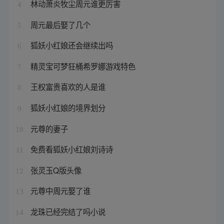
林动萧炎牧尘周元谁更厉害
4
周元最后娶了几个
5
狐妖小红娘还会继续出吗
6
精灵宝可梦狂桶希罗娜游戏特色
7
王权富贵喜欢的人是谁
8
狐妖小红娘的境界划分
9
元尊的妻子
10
免费看狐妖小红娘刘诗诗
11
张灵玉Q版头像
12
元尊中周元娶了谁
13
龙珠已经完结了吗小说
14