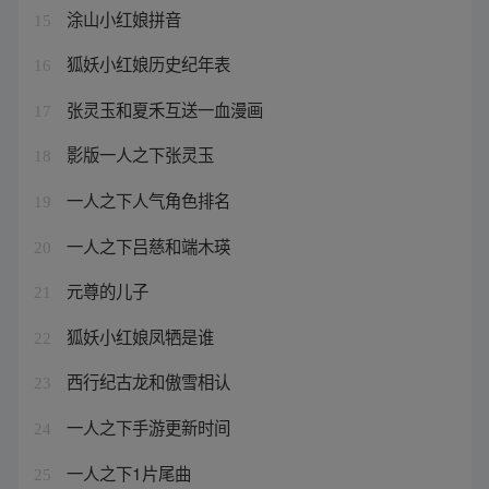
涂山小红娘拼音
15
狐妖小红娘历史纪年表
16
张灵玉和夏禾互送一血漫画
17
影版一人之下张灵玉
18
一人之下人气角色排名
19
一人之下吕慈和端木瑛
20
元尊的儿子
21
狐妖小红娘凤牺是谁
22
西行纪古龙和傲雪相认
23
一人之下手游更新时间
24
一人之下1片尾曲
25