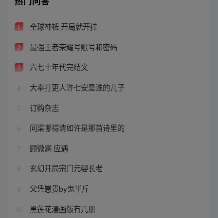
热门问答
全球神祗 开局就开挂
1
最强王者荣耀号账号和密码
2
六七十年代完结文
3
大奉打更人许七安是谁的儿子
4
订购杂志
5
问渠哪得清如许是那首诗里的
6
顾微澜 应遇
7
玄幻开局宗门元婴长老
8
父凭崽贵by鬼半斤
9
黑莲花漫画版有几册
10