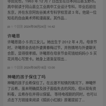
寺田克也，1963 年 12 月 7 日出生在日本冈山县玉野市。
高中就读于冈山县立工业高中工业设计专科，毕业后前往
东京，并在东京阿佐谷美术专科学校苦读 3 年。他是一位
知名的自由美术师和漫画家。其作品...
1 个回答
2024年08月24日 14:42
许曦恩
许曦恩是小 S 的三女儿。她出生于 2012 年 4 月。母亲节
时，许曦恩会去给外婆黄春梅过节，并热情地与外婆聊天
合影，显得很孝顺。许曦恩在母亲节会花钱给妈妈小 S 买
花并用心写贺卡。她身上逐渐呈现出...
1 个回答
2024年08月18日 13:00
神曦的孩子保住了吗
神曦的孩子云希保住了。在云澈不知情的情况下，神曦怀
了云希，虽未明确提及孩子面临失去的风险，但从现有资
料看，云希存在并得以保留。 等待电视剧的同时，也可以
点击下方链接来阅读《狐妖小红娘》原著提前了...