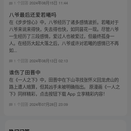
1 个回答
2024年08月15日 11:44
八爷最后还爱若曦吗
在《步步惊心》中，八爷经历了诸多感情波折。若曦对于
八爷来说来得快，失去得也快，如同昙花一现。尽管八爷
一生经历了三段感情，爱过人也被爱过，但最终孤身一
人。在经历大起大落之后，八爷或许对若曦的感情已不再
如...
1 个回答
2024年08月13日 02:13
谁伤了田晋中
在《一人之下》中，田晋中在下山寻找张怀义回龙虎山的
路上遭人暗算，但其凶手未被明确指出。 原漫画《一人之
下》同样精彩，点击按钮下载 App 立享精彩内容！
1 个回答
2024年07月28日 23:09