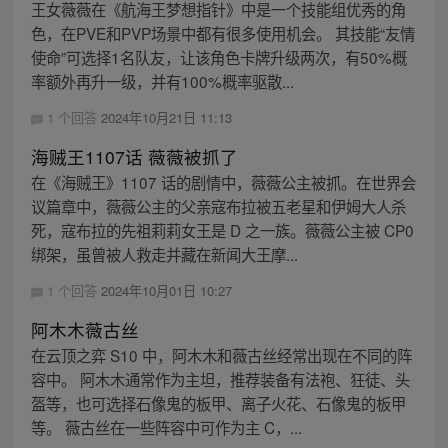
王女薇薇在《航海王梦想指针》中是一个技能组优秀的角
色，在PVE和PVP场景中都有很多使用机会。 其技能“友情
使命”可选择1名队友，让该角色卡牌升级两次，有50%概
率额外再升一级，并有100%概率驱散...
1 个回答
2024年10月21日 11:13
海贼王1107话 薇薇被抓了
在《海贼王》1107 话的剧情中，薇薇公主被抓。在世界会
议篇章中，薇薇公主的父亲寇布拉被五老星和伊姆大人杀
死，寇布拉的先祖莉莉女王是 D 之一族。薇薇公主被 CP0
绑架，虽曾被人救走并藏在新闻大王摩...
1 个回答
2024年10月01日 10:27
阿木木薇古丝
在云顶之弈 S10 中，阿木木和薇古丝经常出现在不同的阵
容中。 阿木木通常作为主坦，推荐装备有法袍、狂徒、头
盔等，也可选择石像鬼的板甲、离子火花、石像鬼的板甲
等。 薇古丝在一些阵容中可作为主 C，...