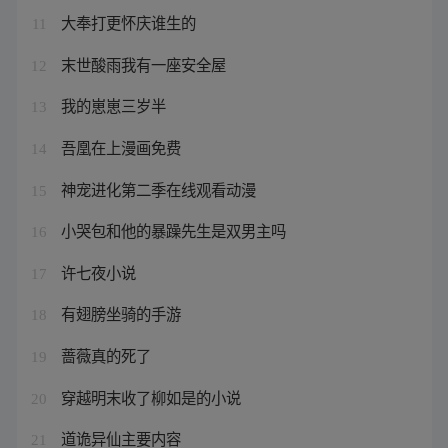
大奉打更怀庆谁生的
11
末世酸雨我有一座安全屋
12
我的崽崽三岁半
13
吾凰在上漫画免费
14
神宠进化第二季在线观看动漫
15
小哭包和他的暴躁先生是双男主吗
16
许七夜小说
17
有翅膀坐骑的手游
18
蔷薇真的死了
19
穿越明末收了柳如是的小说
20
道诡异仙主要内容
21