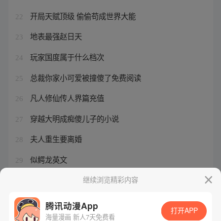
开局天赋顶级 偷偷苟成世界大能
22
地表最强赵日天
23
玩家国度属于什么档次
24
总裁你家小可爱被撞傻了免费阅读
25
凡人修仙传人界篇充值
26
穿越大明成痴傻儿子的小说
27
夫人重生要离婚
28
似鳄龙英文
29
许玉林任人大教授
继续浏览精彩内容
30
腾讯动漫App
打开APP
海量漫画 新人7天免费看