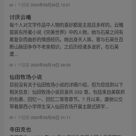
1 个回答
2024年09月26日 10:21
讨厌云曦
每个人对文学作品中人物的喜好都是主观且多样的。云曦
是辰东所著小说《完美世界》中的人物，她与石昊之间有
着复杂而曲折的情感经历。她出身天人族，曾与石昊在百
断山脉因争夺不老泉相识，之后历经诸多波折，在石昊
遭...
1 个回答
2024年09月18日 09:50
仙田牧场小说
目前没有关于仙田牧场小说的详细介绍，但为您找到以下
相关信息：仙田牧场小说目录共 332 章，包括来自美联邦
的包裹、回忆一、回忆二等等章节。7 月以来，康驰公交
带着屏西小学师生深入仙田农场开展主题式研学...
1 个回答
2024年09月05日 01:11
寺田克也