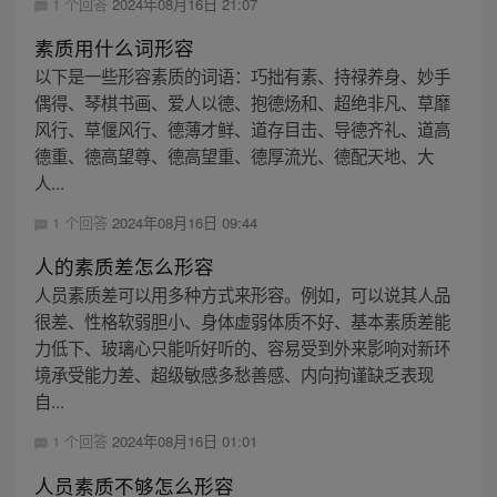
1 个回答
2024年08月16日 21:07
素质用什么词形容
以下是一些形容素质的词语：巧拙有素、持禄养身、妙手
偶得、琴棋书画、爱人以德、抱德炀和、超绝非凡、草靡
风行、草偃风行、德薄才鲜、道存目击、导德齐礼、道高
德重、德高望尊、德高望重、德厚流光、德配天地、大
人...
1 个回答
2024年08月16日 09:44
人的素质差怎么形容
人员素质差可以用多种方式来形容。例如，可以说其人品
很差、性格软弱胆小、身体虚弱体质不好、基本素质差能
力低下、玻璃心只能听好听的、容易受到外来影响对新环
境承受能力差、超级敏感多愁善感、内向拘谨缺乏表现
自...
1 个回答
2024年08月16日 01:01
人员素质不够怎么形容