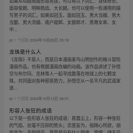
如果从动画角度形容男孩，可以有以下词汇：身体修长、
面容俊朗、明眸皓齿、大长腿。也可以使用一些通用的描
写男子的词汇，如美如冠玉、面如冠玉、男大当婚、男大
当娶、男大须婚、南户窥郎、女貌郎才、男尊女卑、女
中...
1 个回答
2024年10月29日 05:18
龙珠是什么人
《龙珠》不是人，而是日本漫画家鸟山明创作的格斗冒险
漫画作品，也有根据漫画改编的动画。该作品讲述了孙悟
空与布尔玛、克林等人一起寻找散落在地球上的七颗龙
珠，共同面对各种邪恶势力，孙悟空从一名平凡的武道家
逐...
1 个回答
2024年10月13日 09:01
形容人张狂的成语
以下是一些形容人张狂的成语：甚嚣尘上，形容一种张狂
的气焰、丝毫不压抑的势头；恣意妄为，指随心所欲，胡
作非为；无所顾忌，意思是没有什么顾虑、畏惧；肆无忌