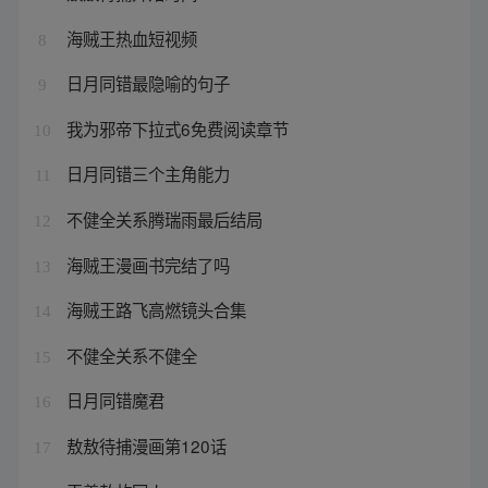
海贼王热血短视频
8
日月同错最隐喻的句子
9
我为邪帝下拉式6免费阅读章节
10
日月同错三个主角能力
11
不健全关系腾瑞雨最后结局
12
海贼王漫画书完结了吗
13
海贼王路飞高燃镜头合集
14
不健全关系不健全
15
日月同错魔君
16
敖敖待捕漫画第120话
17