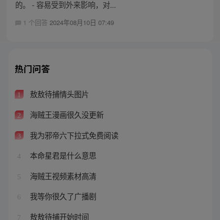
的。 - 容易受到外来影响，对...
1 个回答
2024年08月10日 07:49
热门问答
敖敖待捕情头图片
1
海贼王漫画很久没更新
2
我为邪帝六下拉式免费阅读
3
本命星君是什么意思
4
海贼王视频素材高清
5
我等你很久了广播剧
6
敖敖待捕开始时间
7