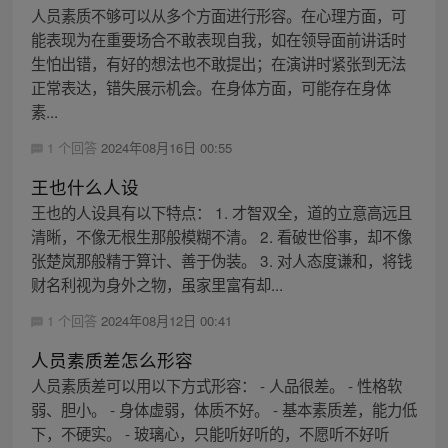
人员素质不够可以从多个方面进行形容。在心理方面，可
能表现为在重要场合不敢表现自我，如在领导面前讲话时
生怕出错，有好的想法也不敢提出；在演讲时紧张到无法
正常表达，错失展示机会。在身体方面，可能存在身体
素...
1 个回答
2024年08月16日 00:55
王也什么人设
王也的人设具有以下特点： 1. 才智双全，道的立意高远且
清晰，不像无根生那般模糊不清。 2. 看破世俗事，却不像
张楚岚那般精于算计、善于伪装。 3. 对人态度谦和，将钱
财名利视为身外之物，虽家里富有却...
1 个回答
2024年08月12日 00:41
人员素质差怎么形容
人员素质差可以用以下方式形容： - 人品很差。 - 性格软
弱、胆小。 - 身体虚弱，体质不好。 - 基本素质差，能力低
下，不硬实。 - 玻璃心，只能听好听的，不愿听不好听