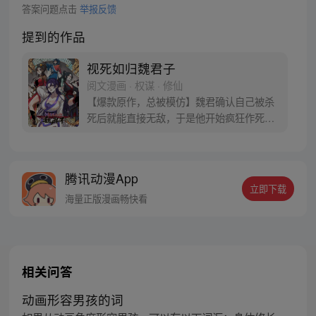
答案问题点击
举报反馈
提到的作品
视死如归魏君子
阅文漫画 · 权谋 · 修仙
【爆款原作，总被模仿】魏君确认自己被杀
死后就能直接无敌，于是他开始疯狂作死。
然后，他发现这个世界有毒。 他把纨绔干翻
在地，纨绔夸他打得好，最好再来一巴掌。
他把狗皇帝骂到狗血淋头，狗皇帝竟发誓护
腾讯动漫App
他一世周全。 他替天煞孤星女神捕撑腰，神
立即下载
捕表示这辈子只能以身相许。魏君：别闹！
海量正版漫画畅快看
我只是想死，怎么就这么难呢？
相关问答
动画形容男孩的词