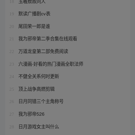
玉羲敖故同人
18
默读广播剧cv表
19
尾田荣一郎是谁
20
我为邪帝第二季合集在线观看
21
万道龙皇第二部免费阅读
22
六漫画-好看的热门漫画全职法师
23
不健全关系何时更新
24
顶上战争高燃剪辑
25
日月同错三个主角称号
26
我为邪帝526
27
日月游戏女主叫什么
28