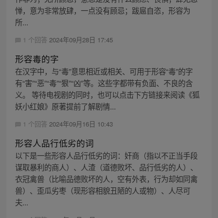
惮，意为非常放肆，一点没有顾忌；跋扈自恣，形容为
所...
1 个回答
2024年09月28日 17:45
形容毒的字
在汉字中，与“毒”意思相近或相关、可用于形容“毒”的字
有“害”“恶”“毒”“狠”“凶”等。这些字都带有负面、不良的含
义。 等待电视剧的同时，也可以点击下方链接来阅读《狐
妖小红娘》原著提前了解剧情...
1 个回答
2024年09月16日 10:43
形容人品行低劣的词
以下是一些形容人品行低劣的词：奸商（指以不正当手段
谋取暴利的商人）、人渣（道德败坏、品行低劣的人）、
衣冠禽兽（比喻品德败坏的人，空有外表，行为却如同禽
兽）、歪瓜劣枣（现形容相貌丑陋的人或物）、人尽可
夫...