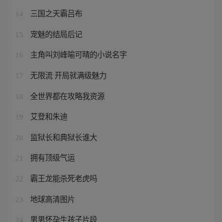
三国之天霸吕布
14
宠魅的结局后记
15
主角叫刘峰喻可晴的小说名字
16
无限流 开局就满级魅力
17
全世界都在攻略我资源
18
艾登和朱迪
19
监狱长和典狱长谁大
20
拥有顶级气运
21
霸王龙能杀死老虎吗
22
地球高清图片
23
男男怀孕生孩子片段
24