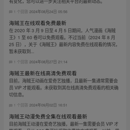
有变化，您可以进一步关注相关平台的最新动态。
1 个回答
2024年08月24日 05:56
海贼王在线观看免费最新
在 2020 年 3 月 9 日至 4 月 5 日期间，人气漫画《海贼
王》1 至 60 卷可以免费观看。不过当前（2024 年 8 月
25 日），关于《海贼王》最新内容免费在线观看的情况，
暂未获取到...
1 个回答
2024年08月27日 21:14
海贼王最新在线高清免费观看
目前，海贼王动画在爱奇艺独播，且最新一集通常需要会
员 VIP 才能观看。未获取到其在线高清免费观看的相关确
切信息。
1 个回答
2024年09月02日 16:51
海贼王动漫免费全集在线观看最新
目前海贼王动漫在爱奇艺独播，最新一集需要会员 VIP 才