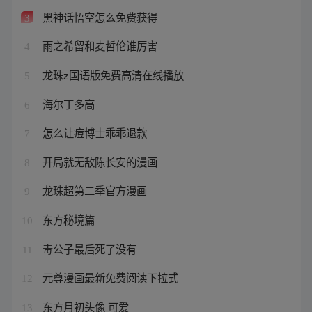
黑神话悟空怎么免费获得
3
雨之希留和麦哲伦谁厉害
4
龙珠z国语版免费高清在线播放
5
海尔丁多高
6
怎么让痘博士乖乖退款
7
开局就无敌陈长安的漫画
8
龙珠超第二季官方漫画
9
东方秘境篇
10
毒公子最后死了没有
11
元尊漫画最新免费阅读下拉式
12
东方月初头像 可爱
13