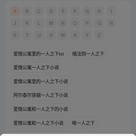
A
B
C
D
E
F
G
H
I
J
K
L
M
N
O
P
Q
R
S
T
U
V
W
X
Y
Z
爱情公寓里的一人之下txt
暗法则一人之下
爱情公寓一人之下小说
爱情公寓里的一人之下小说
阿尔泰尔穿越一人之下小说
爱情公寓和一人之下的小说
爱情公寓和一人之下小说
唉一人之下