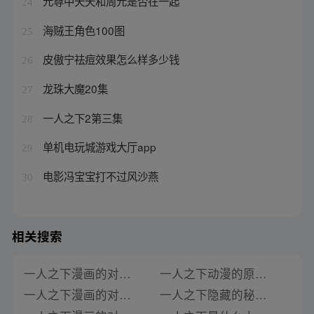
元尊中夭夭和周元是否在一起
24
海贼王角色100图
25
皮傲宁祛痘效果怎么样多少钱
26
龙珠大魔20集
27
一人之下2第三集
28
单机电玩城游戏大厅app
29
电影冯宝宝打不过风沙燕
30
相关搜索
一人之下漫画的对应小说是什么类型的
一人之下动漫的原著是什么小说改编的
一人之下漫画的对应小说名字是什么意思
一人之下隐藏的秘密是什么小说改编的