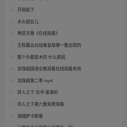
开局取下
14
木头姐女儿
15
神武天尊《在线观看》
16
王权霸业对战毒皇是哪一集出现的
17
整个头都是木的 什么原因
18
龙珠超国语全集观看在线观看系统
19
龙珠超第二季 mp4
20
异人之下 沈冲 谁演的
21
异人之下第六集免费观看
22
海贼萨卡斯基
23