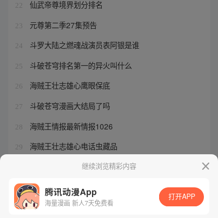
仙武帝尊境界划分排名
22
元尊第二季27集预告
23
斗罗大陆之燃魂战演员表阿银是谁
24
斗破苍穹排名第一的异火叫什么
25
海贼王壮志雄心鹰眼保底
26
斗破苍穹漫画大结局了吗
27
海贼王情报最新情报1026
28
海贼王壮志雄心电话虫藏品
29
斗破苍穹漫画1000话
继续浏览精彩内容
30
腾讯动漫App
打开APP
海量漫画 新人7天免费看
腾讯漫画
起点读书
QQ阅读