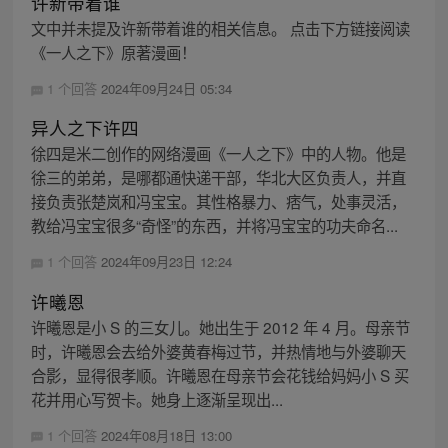
许新带着谁
文中并未提及许新带着谁的相关信息。 点击下方链接阅读
《一人之下》原著漫画！
1 个回答
2024年09月24日 05:34
异人之下许四
徐四是米二创作的网络漫画《一人之下》中的人物。他是
徐三的弟弟，是哪都通快递干部，华北大区负责人，并直
接负责张楚岚和冯宝宝。其性格暴力、痞气，处事灵活，
教给冯宝宝很多“奇怪”的东西，并将冯宝宝的功夫命名...
1 个回答
2024年09月23日 12:24
许曦恩
许曦恩是小 S 的三女儿。她出生于 2012 年 4 月。母亲节
时，许曦恩会去给外婆黄春梅过节，并热情地与外婆聊天
合影，显得很孝顺。许曦恩在母亲节会花钱给妈妈小 S 买
花并用心写贺卡。她身上逐渐呈现出...
1 个回答
2024年08月18日 13:00