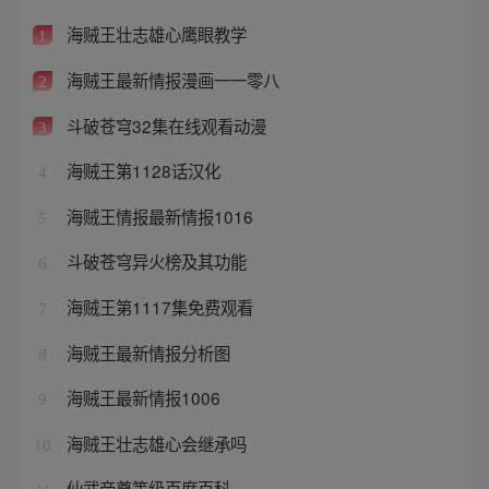
海贼王壮志雄心鹰眼教学
1
海贼王最新情报漫画一一零八
2
斗破苍穹32集在线观看动漫
3
海贼王第1128话汉化
4
海贼王情报最新情报1016
5
斗破苍穹异火榜及其功能
6
海贼王第1117集免费观看
7
海贼王最新情报分析图
8
海贼王最新情报1006
9
海贼王壮志雄心会继承吗
10
仙武帝尊等级百度百科