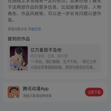
在网络文学领域有一定的受众。如果你想了解关
于这两部作品的更多信息，比如故事内容、人物
角色、作品风格等，可以进一步补充问题以便作
答。
答案问题点击
举报反馈
提到的作品
亿万星辰不及你
阅文漫画 · 总裁 · 娱乐圈
“一年后，我们离婚，互不干扰。” 季忆之所
以答应贺季晨假结婚，是因为她坚信完美情
人贺季晨绝对不会爱上她。 婚后假戏真做不
说，一年后，别说是离婚，就连离床都没
门。惹不起，我跑还不行？ 季忆揉了揉酸疼
腾讯动漫App
的腰，爬窗离家出走。就在她沾沾自喜的以
立即下载
为自己终于逃出魔爪的第二天， 她走到哪
海量正版漫画畅快看
里，都有人弯腰对着她说：