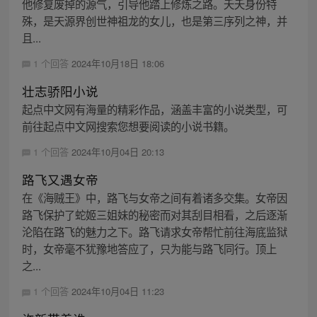
他修复废掉的源气，引导他踏上修炼之路。夭夭身份特
殊，是天源界创世神祖龙的女儿，也是第三序列之神，并
且...
1 个回答
2024年10月18日 18:06
壮志骄阳小说
起点中文网有海量的精彩作品，涵盖丰富的小说类型，可
前往起点中文网搜索您想要阅读的小说书籍。
1 个回答
2024年10月04日 20:13
路飞又遇女帝
在《海贼王》中，路飞与女帝之间有着诸多交集。女帝因
路飞保护了蛇姬三姐妹的秘密而对其刮目相看，之后逐渐
沦陷在路飞的魅力之下。路飞请求女帝帮忙前往海底监狱
时，女帝毫不犹豫地答应了，只为能与路飞同行。顶上
之...
1 个回答
2024年10月04日 11:23