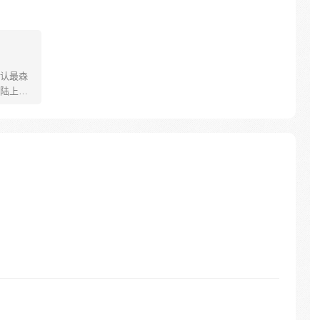
认最森
陆上最
我——
狱长。
术甚至黑
是一个
的那些