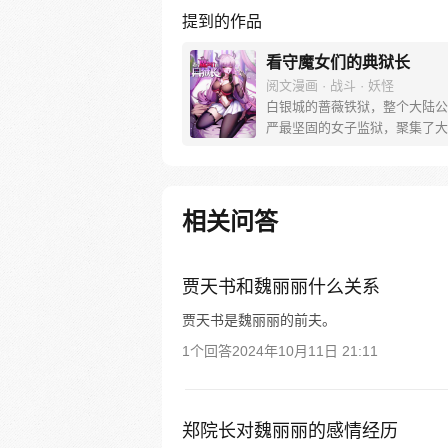
提到的作品
看守魔女们的典狱长
阅文漫画 · 战斗 · 妖怪
白银城的蔷薇铁狱，整个大陆公
严最坚固的女子监狱，聚集了大
危险最穷凶极恶的女性罪犯，而
艾登正是负责管理这座监狱的典
可原本的“艾登”是一位枪术、剑
魔法都样样精通的强者啊！我只
相关问答
穿越到他身上的普通人，上面说
战斗技能，我都不会啊……
贾天书和魏丽丽什么关系
贾天书是魏丽丽的前夫。
1个回答
2024年10月11日 21:11
郑院长对魏丽丽的感情经历