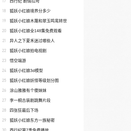
17
西行纪 剧情拉垮
18
狐妖小红娘境界分多少
19
狐妖小红娘木蔑和翠玉鸣鸾转世
20
狐妖小红娘全148集免费观看
21
异人之下夏禾迷过哪些人
22
狐妖小红娘拍电视剧
23
悟空端游
24
狐妖小红娘3d模型
25
狐妖小红娘妖怪等级划分图
26
涂山雅雅有个傻妹妹
27
李一桐古装剧跳舞片段
28
四张狂最后下场
29
狐妖小红娘东方一族秘密
30
西行纪第7季免费播放