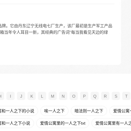
款冰箱品牌。它由丹东辽宁无线电七厂生产，该厂最初是生产军工产品
箱当年令人耳目一新，其经典的广告词“每当我看见天边的绿
H
I
J
K
L
M
N
O
P
Q
R
S
T
寓和一人之下的小说
唉一人之下
暗法则一人之下
爱情公寓
寓和一人之下小说
爱情公寓里的一人之下txt
爱情公寓里有一人