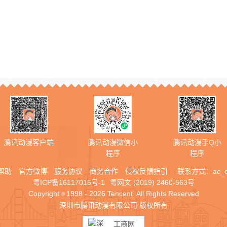
腾讯动漫客户端
腾讯动漫微信小
腾讯动漫手Q小
程序
程序
帮助
官方微博
服务协议
商务合作
侵权反馈指引
联系方式：
ac_
粤ICP备16117015号-1
粤网文 (2019) 2460-563号
Copyright
1998 - 2026 Tencent. All Rights Reserved
©
深圳市腾讯动漫有限公司 版权所有
工商网