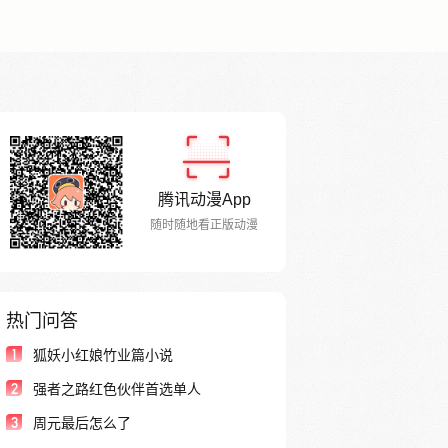
腾讯动漫App
随时随地看正版动漫
热门问答
1
狐妖小红娘竹业篇小说
2
强者之路红色伙伴首选单人
3
周元最后怎么了