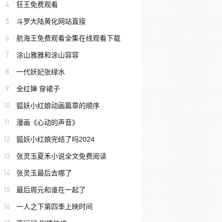
4
狂王免费观看
5
斗罗大陆黄化网站直接
6
航海王免费观看全集在线观看下载
7
涂山雅雅和涂山容容
8
一代妖妃张绿水
9
全红婵 穿裙子
10
狐妖小红娘动画篇章的顺序
11
漫画《心动的声音》
12
狐妖小红娘完结了吗2024
13
张灵玉夏禾小说全文免费阅读
14
张灵玉最后去哪了
15
最后周元和谁在一起了
16
一人之下第四季上映时间