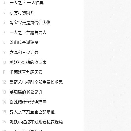
4
一人之下 一人往矣
5
东方月初简介
6
冯宝宝张楚岚情侣头像
7
一人之下主题曲异人
8
涂山氏是狐狸吗
9
六耳和三少谁强
10
狐妖小红娘的演员表
11
千面妖容九尾天狐
12
爱奇艺电视剧全部免费长相思
13
姜珮瑶的老公是谁
14
蜘蛛精吐丝漫连环画
15
异人之下冯宝宝官配是谁
16
狐妖小红娘在线观看镜花缘篇