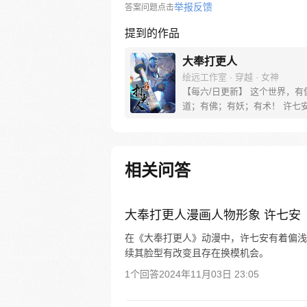
举报反馈
答案问题点击
提到的作品
大奉打更人
绘远工作室 · 穿越 · 女神
【每六/日更新】 这个世界，有
道；有佛；有妖；有术！ 许七
来，发现自己身处囹圄，三日后
放边陲？！ 他起初的梦想只是
便在这个世界里当个富翁悠闲度
果…… 改编自阅文集团作者卖
相关问答
同名小说 QQ群号：799493374
大奉打更人漫画人物形象 许七安
在《大奉打更人》动漫中，许七安有着偏浅
续其脸型有改变且存在换模机会。
1个回答
2024年11月03日 23:05