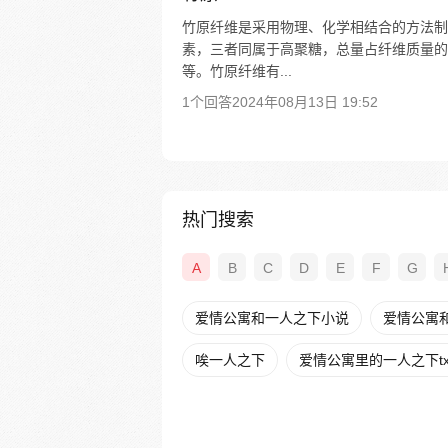
竹原纤维是采用物理、化学相结合的方法制
素，三者同属于高聚糖，总量占纤维质量的
等。竹原纤维有...
1个回答
2024年08月13日 19:52
热门搜索
A
B
C
D
E
F
G
爱情公寓和一人之下小说
爱情公寓
唉一人之下
爱情公寓里的一人之下tx