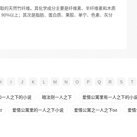
取的天然竹纤维。其化学成分主要是纤维素、半纤维素和木质
 90%以上；其次是脂肪、蛋白质、果胶、单宁、色素、灰分
H
I
J
K
L
M
N
O
P
Q
R
S
T
和一人之下的小说
暗法则一人之下
爱情公寓里有一人之下的小
t
爱情公寓里的一人之下小说
爱情公寓之一人之下txt
爱情