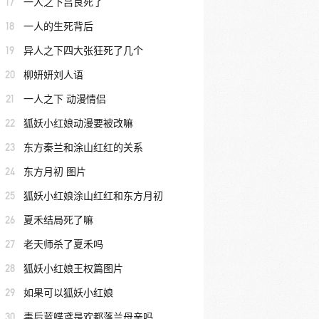
17
一人之下吕良死了
18
一人的生死背后
19
异人之下四大张狂死了几个
20
柳妍妍刘人语
21
一人之下 动漫情侣
22
狐妖小红娘动漫要被改嘛
23
东方秦兰和涂山红红的关系
24
东方月初 图片
25
狐妖小红娘涂山红红和东方月初
26
夏禾结局死了嘛
27
老天师杀了夏禾吗
28
狐妖小红娘王权篇图片
29
如果可以狐妖小红娘
30
毒后蓝蝶鸢是欢都落兰母亲吗