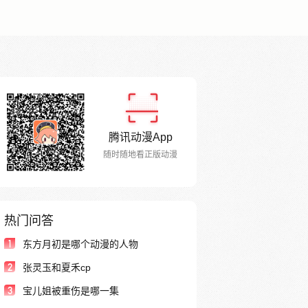
腾讯动漫App
随时随地看正版动漫
热门问答
1
东方月初是哪个动漫的人物
2
张灵玉和夏禾cp
3
宝儿姐被重伤是哪一集