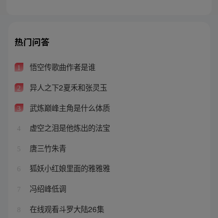
热门问答
悟空传歌曲作者是谁
1
异人之下2夏禾和张灵玉
2
武炼巅峰主角是什么体质
3
虚空之泪是他炼出的法宝
4
唐三竹朱青
5
狐妖小红娘里面的雅雅雅
6
冯绍峰低调
7
在线观看斗罗大陆26集
8