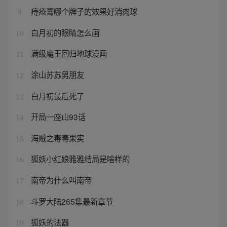
痔疮膏哪个牌子的效果好消肉球
9
白月初的眼睛怎么画
10
满级魔王回归地球漫画
11
涂山苏苏男朋友
12
白月初最后死了
13
开局一座山93话
14
海贼之毒毒果实
15
狐妖小红娘雅雅结局是啥样的
16
南帝为什么叫南帝
17
斗罗大陆265集最新章节
18
狐妖的法器
19