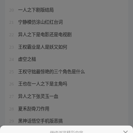
一人之下剧版结局
20
宁静模仿涂山红红台词
21
异人之下是电影还是电视剧
22
王权霸业是人是妖又如何
23
虚空之槌
24
王权守拙最惊艳的三个角色是什么
25
王也在一人之下是主角吗
26
异人之下张灵玉一血
27
夏禾刮骨刀作用
28
黑神话悟空手机版恶搞
29
龙珠大魔国内定档10月6日
继续浏览精彩内容