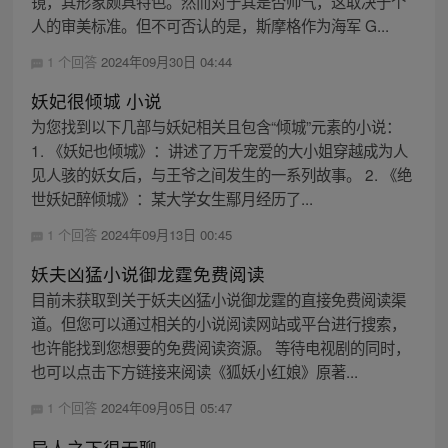
镜，其形象颇具特色。然而对于其是否帅气，这取决于个
人的审美标准。但不可否认的是，斯摩格作为海军 G...
1 个回答
2024年09月30日 04:44
妖妃很倾城 小说
为您找到以下几部与妖妃相关且包含“倾城”元素的小说：
1. 《妖妃也倾城》：讲述了万千宠爱的大小姐穿越成为人
见人骇的妖女后，与王爷之间发生的一系列故事。 2. 《绝
世妖妃醉倾城》：某大学女生鄢月经历了...
1 个回答
2024年09月13日 00:45
妖夫凶猛小说御龙霆免费阅读
目前未获取到关于妖夫凶猛小说御龙霆的直接免费阅读渠
道。但您可以通过相关的小说阅读网站或平台进行搜索，
也许能找到您想要的免费阅读资源。 等待电视剧的同时，
也可以点击下方链接来阅读《狐妖小红娘》原著...
1 个回答
2024年09月05日 05:47
异人之下很无聊