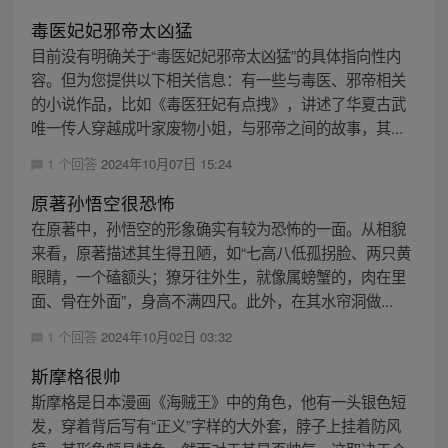
毒医妃妃邪帝太凶猛
目前没有明确关于“毒医妃妃邪帝太凶猛”的具体指向性内
容。但为您提供以下相关信息：有一些与毒医、邪帝相关
的小说作品，比如《毒医狂妃有点拽》，讲述了华夏古武
唯一传人穿越成叶家废物小姐，与邪帝之间的故事，其...
1 个回答
2024年10月07日 15:24
原著孙悟空很恐怖
在原著中，孙悟空的形象确实有较为恐怖的一面。从相貌
来看，原著描述其生得丑陋，如“七高八低孤拐脸、两只黄
眼睛，一个磕额头；獠牙往外生，就像属螃蟹的，肉在里
面、骨在外面”，身高不满四尺。此外，在其水帘洞做...
1 个回答
2024年10月02日 03:32
斯摩格很帅
斯摩格是日本漫画《海贼王》中的角色，他有一头银色短
发，穿着背后写有“正义”字样的大外套，脖子上挂着防风