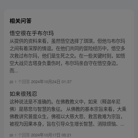
相关问答
悟空很在乎布尔玛
从提供的资料来看，虽然悟空选择了琪琪，但他与布尔玛
之间有着深厚的情谊。在他们共同的冒险经历中，悟空多
次救过布尔玛，他们是生死之交。在一些关键时刻，如悟
空大战贝吉塔身负重伤时，布尔玛亲自守在悟空身边，
而...
1 个回答
2024年10月24日 01:37
如来很残忍
这种说法是不准确的。在佛教教义中，如来（释迦牟尼
佛）是慈悲与智慧的象征。 从佛教的基本宗旨来看，大乘
佛教讲究普度众生，佛祖以大慈大悲、救苦救难为宗旨，
被视为因果本身，旨在引导众生增长智慧、消除烦恼、...
1 个回答
2024年10月17日 05:21