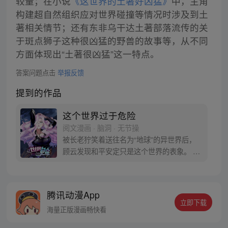
较量；在小说
《这世界的土著好凶猛》
中，主角
构建超自然组织应对世界碰撞等情况时涉及到土
著相关情节；还有东非乌干达土著部落流传的关
于斑点狮子这种很凶猛的野兽的故事等，从不同
方面体现出“土著很凶猛”这一特点。
答案问题点击
举报反馈
提到的作品
这个世界过于危险
阅文漫画 · 脑洞 · 无节操
被长老狞笑着送往名为“地球”的异世界后，
顾云发现和平安定只是这个世界的表象。 恶
灵丛生、妖魔遍地，当一个个扭曲的恶灵出
现在他的面前之时，顾云终于找到了回家的
感觉。 于是，一个让无数恶灵提心吊胆，夜
腾讯动漫App
不能寐的都市传说诞生了 《这个世界过于危
立即下载
险》每周三、六双更，读者群：561675062
海量正版漫画畅快看