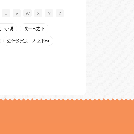
U
V
W
X
Y
Z
之下小说
唉一人之下
爱情公寓之一人之下txt