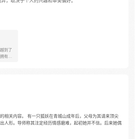
而异，取决于个人的兴趣和审美偏好。
越到了
拥有玩
却仍然有
爱搞事、
这个世
着主线
命消灭
的相关内容。 有一只狐妖在青城山成年后，父母为其请来顶尖
出人形。导师称其注定经历情感磨难，起初她并不信。后来她偶