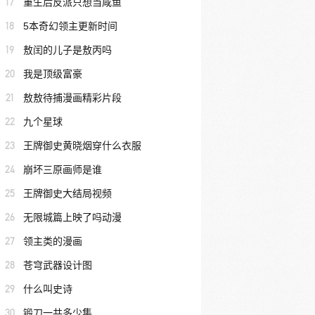
17
重生后反派只想当咸鱼
18
5本奇幻领主更新时间
19
敖闰的儿子是敖丙吗
20
我是顶级富豪
21
敖敖待捕漫画精彩片段
22
九个星球
23
王牌御史黄晓烟穿什么衣服
24
崩坏三原画师是谁
25
王牌御史大结局视频
26
无限城篇上映了吗动漫
27
领主类的漫画
28
苍穹武器设计图
29
什么叫史诗
30
锻刀一共多少集