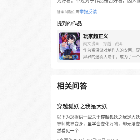
为好看。不过对于作品是否好看，因人
举报反馈
答案问题点击
提到的作品
玩家超正义
阅文漫画 · 穿越 · 战斗
作为资深游戏制作人的安南，穿
异界的迷雾大陆中，成为了一个
家系统的稀有精英NPC。 可他
一颗属于玩家的心。 虽然我热
肆无忌惮，但我是个好玩家，被
界所眷顾的正义伙伴。现在我带
相关问答
任务，作为一个正义的玩家奉天
你这个邪恶的NPC！
穿越狐妖之我是大妖
以下为您提供一些关于穿越狐妖之我是大妖
导师教导变身，虽学会变化万物，却无法变
然看见一个...