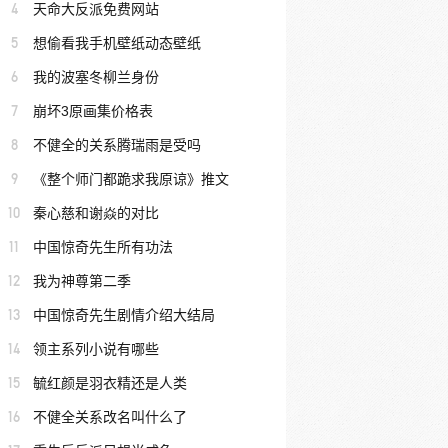
4
天命大反派免费网站
5
想偷看我手机壁纸动态壁纸
6
我的波塞冬柳兰身份
7
崩坏3原画集价格表
8
不健全的关系腾瑞雨是受吗
9
《整个师门都跪求我原谅》推文
10
秦心慈和谢焱的对比
11
中国惊奇先生所有功法
12
我为神尊第二季
13
中国惊奇先生剧情介绍大结局
14
领主系列小说有哪些
15
毓红颜是羽衣精还是人类
16
不健全关系改名叫什么了