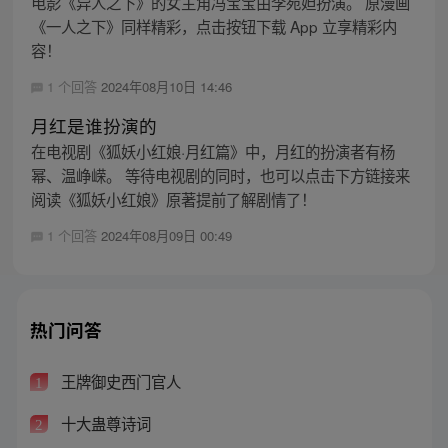
电影《异人之下》的女主角冯宝宝由李宛妲扮演。 原漫画
《一人之下》同样精彩，点击按钮下载 App 立享精彩内
容！
1 个回答
2024年08月10日 14:46
月红是谁扮演的
在电视剧《狐妖小红娘·月红篇》中，月红的扮演者有杨
幂、温峥嵘。 等待电视剧的同时，也可以点击下方链接来
阅读《狐妖小红娘》原著提前了解剧情了！
1 个回答
2024年08月09日 00:49
热门问答
王牌御史西门官人
1
十大蛊尊诗词
2