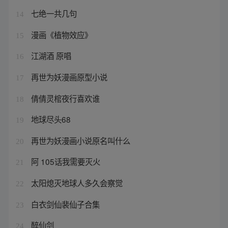
七绝一共几句
14
漫画《植物效应》
15
江湖酒 原唱
16
再世为妖漫画原型小说
17
倩倩灵棺夜行喜欢谁
18
地球尽头68
19
再世为妖漫画小说原名叫什么
20
阿 105话我需要灭火
21
太阳熄灭地球人多久会察觉
22
白衣剑仙裴仙子合集
23
醉仙剑
24