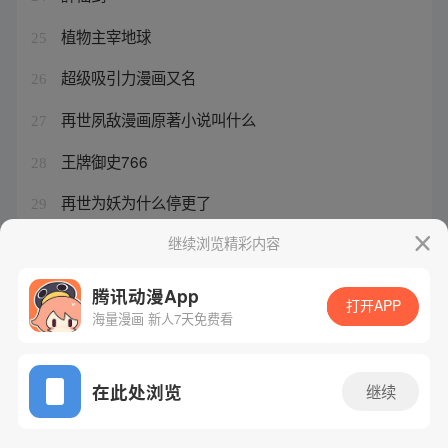
植物主宰地球
25
超级吸引力漫画又名
26
再世夙敌漫画原著小说叫什么
27
王牌御史766
28
再世为妖为什么停更了
29
每日漫画入口页面弹窗
继续浏览精彩内容
30
腾讯动漫App
打开APP
海量漫画 新人7天免费看
腾讯漫画
起点读书
QQ阅读
网站备案/许可证号：粤B2-20090059-5
在此处浏览
继续
Copyright©1998 - 2026 Tencent. All Rights Reserved