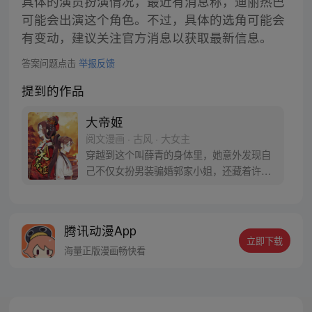
具体的演员扮演情况，最近有消息称，迪丽热巴
可能会出演这个角色。不过，具体的选角可能会
有变动，建议关注官方消息以获取最新信息。
答案问题点击
举报反馈
提到的作品
大帝姬
阅文漫画 · 古风 · 大女主
穿越到这个叫薛青的身体里，她意外发现自
己不仅女扮男装骗婚郭家小姐，还藏着许多
惊天的秘密。波云诡谲的朝堂，充满谎言与
阴谋的身世，且看薛青如何在这明争暗斗中
保住自身，又如何掌握自己命运，一步步登
腾讯动漫App
上皇位！
立即下载
海量正版漫画畅快看