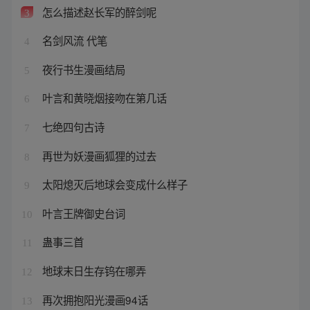
怎么描述赵长军的醉剑呢
3
名剑风流 代笔
4
夜行书生漫画结局
5
叶言和黄晓烟接吻在第几话
6
七绝四句古诗
7
再世为妖漫画狐狸的过去
8
太阳熄灭后地球会变成什么样子
9
叶言王牌御史台词
10
蛊事三首
11
地球末日生存钨在哪弄
12
再次拥抱阳光漫画94话
13