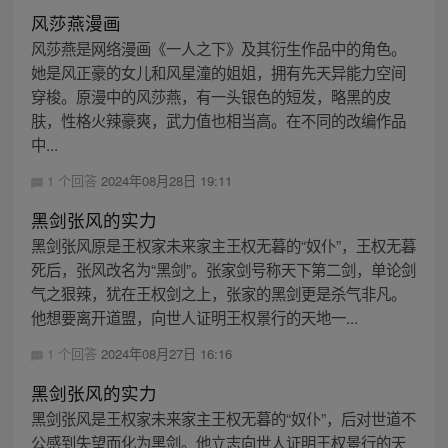
风莎燕漫画
风莎燕是网络漫画《一人之下》及其衍生作品中的角色。
她是风正豪的女儿和风星潼的姐姐，拥有先天异能力空间
穿梭。原漫中的风莎燕，有一头银色的短发，略黑的皮
肤，性格火辣豪爽，武力值也相当高。在不同的改编作品
中...
1 个回答
2024年08月28日 19:11
黑剑张风的实力
黑剑张风原是王权家未来家主王权无暮的“奴仆”，王权无暮
死后，张风改名为“黑剑”。张家剑号称天下第二剑，单论剑
气之狠辣，犹在王权剑之上，张家的黑剑更是杀气非凡。
他想要离开道盟，向世人证明王权景行的天地一...
1 个回答
2024年08月27日 16:16
黑剑张风的实力
黑剑张风是王权家未来家主王权无暮的“奴仆”，后对世道不
公感到失望而化为黑剑。他立志向世人证明王权景行的天