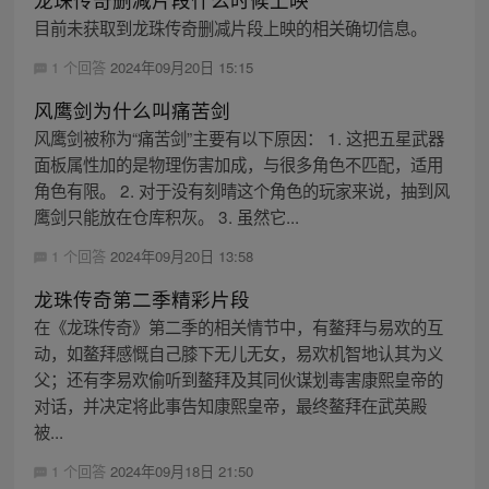
目前未获取到龙珠传奇删减片段上映的相关确切信息。
1 个回答
2024年09月20日 15:15
风鹰剑为什么叫痛苦剑
风鹰剑被称为“痛苦剑”主要有以下原因： 1. 这把五星武器
面板属性加的是物理伤害加成，与很多角色不匹配，适用
角色有限。 2. 对于没有刻晴这个角色的玩家来说，抽到风
鹰剑只能放在仓库积灰。 3. 虽然它...
1 个回答
2024年09月20日 13:58
龙珠传奇第二季精彩片段
在《龙珠传奇》第二季的相关情节中，有鳌拜与易欢的互
动，如鳌拜感慨自己膝下无儿无女，易欢机智地认其为义
父；还有李易欢偷听到鳌拜及其同伙谋划毒害康熙皇帝的
对话，并决定将此事告知康熙皇帝，最终鳌拜在武英殿
被...
1 个回答
2024年09月18日 21:50