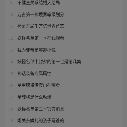
不健全关系结婚大结局
9
万古第一神境界等级划分
10
神豪开局千万亿世界首富
11
妖怪名单第一季在线观看
12
我为邪帝是哪部小说
13
妖怪名单中封夕的第一世是第几集
14
神话装备专属属性
15
星甲魂将传漫画在哪看
16
星魂将是什么动漫
17
妖怪名单第三季官方消息
18
闯关东鲜儿的孩子是谁的
19