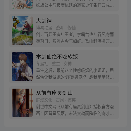
下之势。
妖族公主与极度仇妖的道家少年张狂云成为
搭档，并被迫‘协助捉妖’......误会缘起，捉妖
纷争，同门黑手，复仇怒焰，阴谋罗网，血
大剑神
火嫁衣，编织成一个最心动的仙侠传奇。
博易动漫 · 战斗 · 修仙
剑，百兵王者！王者，掌霸气也！吞风吻雨
葬落日，睥眸古今气如虹。欺山赶海凌万
界，笑傲琼宵血染天。万界称尊，剑主浮
沉！少年方昊天天生剑心，因祸得福，获无
本剑仙绝不吃软饭
上神功，修无双剑法。情深美女万世伴，热
冬漫社 · 重生 · 女神
血兄弟万世随。三尺长剑刺苍穹，舞长天，
重生之后，眼前这个性感吸烟的小姐姐，居
斩日月，覆天地，登剑道彼岸，傲剑九重
然像让我做她的“压寨男宠”？ 想我堂堂修仙
天。（更新/每周三、周六）
界大佬，绝不能在区区女权世界英雄气短、
沉迷美色！ 看我如何翻手为云覆手为雨，在
从前有座灵剑山
女人们的世界闯出一片天！ ①群已满，请加
鲜漫文化 · 古风 · 搞笑
②群：1048832488 ③群：1017377937 ④
创世中文网《从前有座灵剑山》授权官方漫
群：725164854 【每周二、六更新！】
画！因彗星陨落，末法大劫而降临的奇才，
来自现代世界的穿越者王陆，怀着千年未有
的空灵根，踏入灵剑派山门，走上了一条智