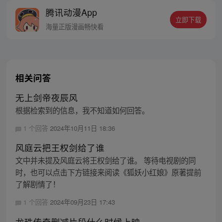
商碾压异界，成为绝世逗逼强者的不寻常
腾讯动漫App
路！每周三，周日更新！
立即下载
海量正版漫画畅快看
相关问答
无上剑帝夜辰风
根据检索到的信息，我不知道如何回答。
1 个回答
2024年10月11日 18:36
风庭云把王权剑给了谁
文中并未提及风庭云将王权剑给了谁。 等待电视剧的同
时，也可以点击下方链接来阅读《狐妖小红娘》原著提前
了解剧情了！
1 个回答
2024年09月23日 17:43
龙珠传奇删减片段什么时候上映