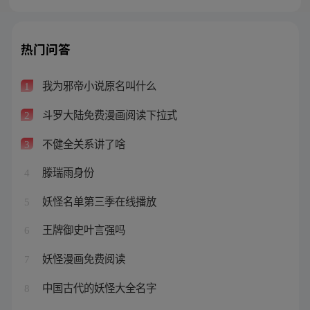
热门问答
我为邪帝小说原名叫什么
1
斗罗大陆免费漫画阅读下拉式
2
不健全关系讲了啥
3
滕瑞雨身份
4
妖怪名单第三季在线播放
5
王牌御史叶言强吗
6
妖怪漫画免费阅读
7
中国古代的妖怪大全名字
8