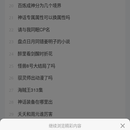
百炼成神分为几个境界
20
神话专属属性可以换属性吗
21
请与我同眠CP名
22
盘点日月同错姜明子的小说
23
醉里看剑醒时折花
24
怪兽8号大结局了吗
25
驭灵师出动漫了吗
26
海贼王313集
27
神话装备在哪里出
28
夭夭和周元谁厉害
29
罗征几个老婆的结局
继续浏览精彩内容
30