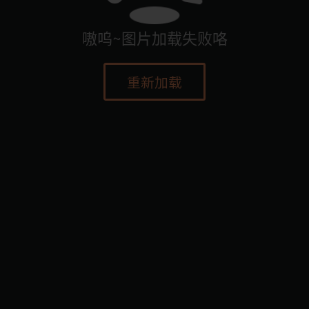
嗷呜~图片加载失败咯
重新加载