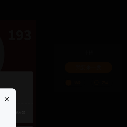
吐槽
我要来一发