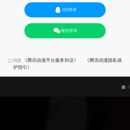
QQ登录
微信登录
《腾讯动漫平台服务协议》
《腾讯动漫隐私保
同意
、
护指引》
。