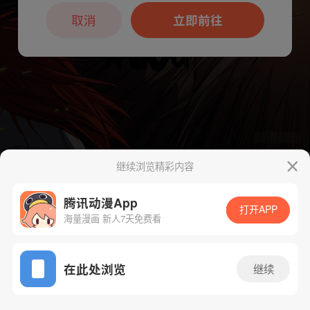
本章节仅支持App阅读，可打开App新用
户7天免费看
取消
立即前往
继续浏览精彩内容
下一话
腾漫App免费看
腾讯动漫App
打开APP
海量漫画 新人7天免费看
App免费看
在此处浏览
继续
77话 1/1