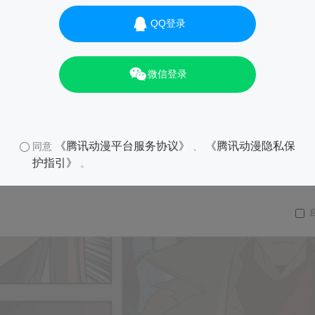
QQ登录
微信登录
《腾讯动漫平台服务协议》
《腾讯动漫隐私保
同意
、
护指引》
。