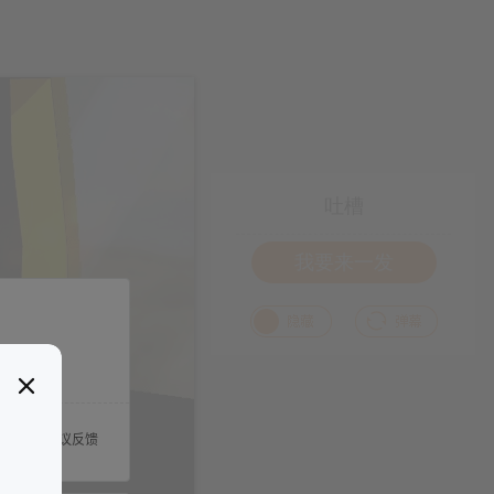
吐槽
我要来一发