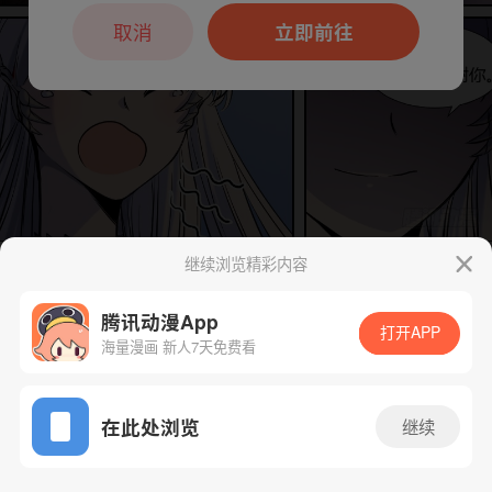
本章节仅支持App阅读，可打开App新用
户7天免费看
取消
立即前往
继续浏览精彩内容
下一话
腾漫App免费看
腾讯动漫App
打开APP
海量漫画 新人7天免费看
App免费看
在此处浏览
继续
171话 1/1