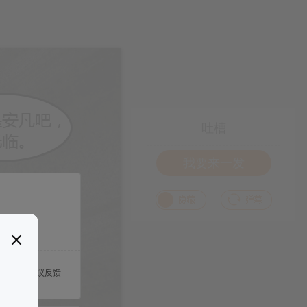
吐槽
我要来一发