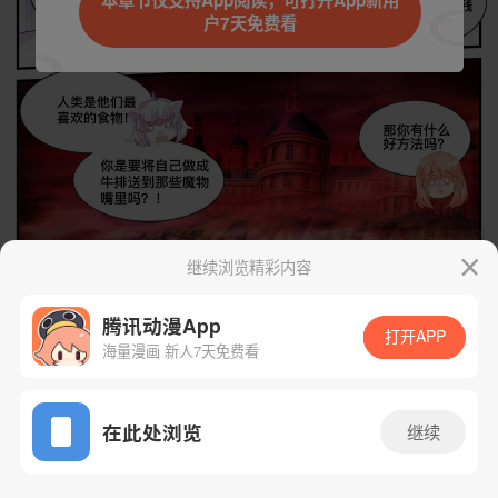
本章节仅支持App阅读，可打开App新用
户7天免费看
取消
立即前往
继续浏览精彩内容
下一话
腾漫App免费看
腾讯动漫App
打开APP
海量漫画 新人7天免费看
App免费看
在此处浏览
继续
107话 1/1