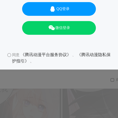
QQ登录
微信登录
《腾讯动漫平台服务协议》
《腾讯动漫隐私保
同意
、
护指引》
。