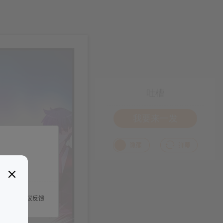
吐槽
我要来一发