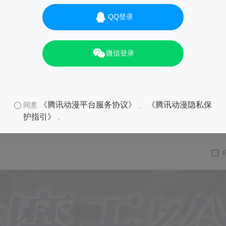
QQ登录
微信登录
《腾讯动漫平台服务协议》
《腾讯动漫隐私保
同意
、
护指引》
。