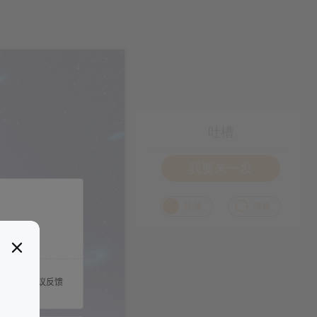
吐槽
我要来一发