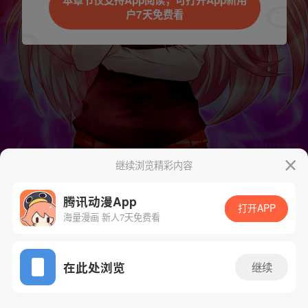
本章节仅支持App阅读，可打开App新用
户7天免费看
取消
立即前往
继续浏览精彩内容
下一话
腾漫App免费看
腾讯动漫App
打开APP
海量漫画 新人7天免费看
App免费看
在此处浏览
继续
72话 1/1