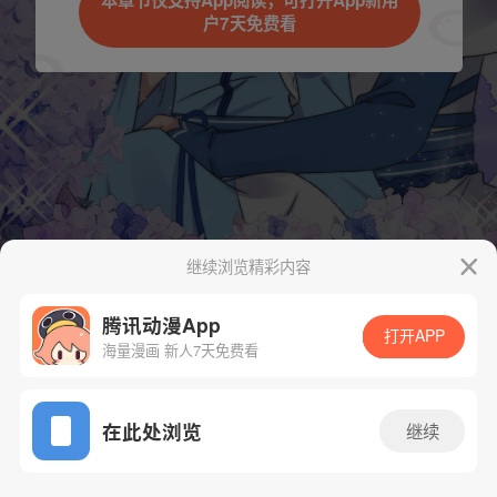
本章节仅支持App阅读，可打开App新用
户7天免费看
取消
立即前往
继续浏览精彩内容
腾讯动漫App
打开APP
海量漫画 新人7天免费看
App免费看
下一话
腾漫App免费看
在此处浏览
继续
160话 1/1