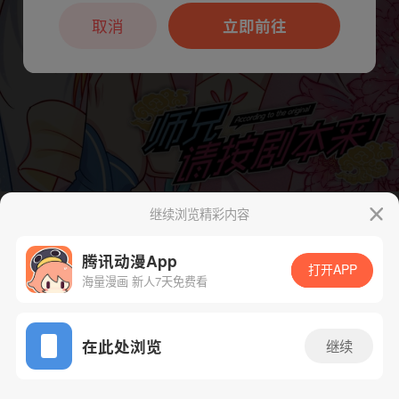
本章节仅支持App阅读，可打开App新用
户7天免费看
取消
立即前往
继续浏览精彩内容
下一话
腾漫App免费看
腾讯动漫App
打开APP
海量漫画 新人7天免费看
App免费看
在此处浏览
继续
32话 1/1