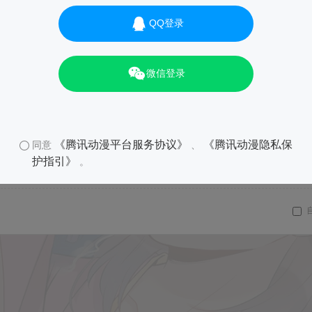
QQ登录
微信登录
《腾讯动漫平台服务协议》
《腾讯动漫隐私保
同意
、
护指引》
。