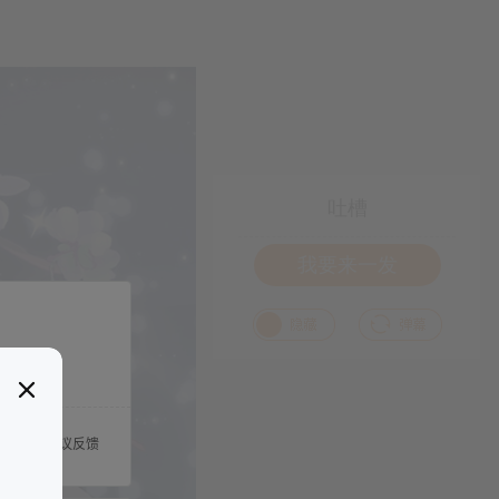
吐槽
我要来一发