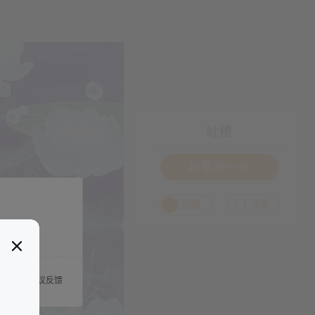
吐槽
我要来一发