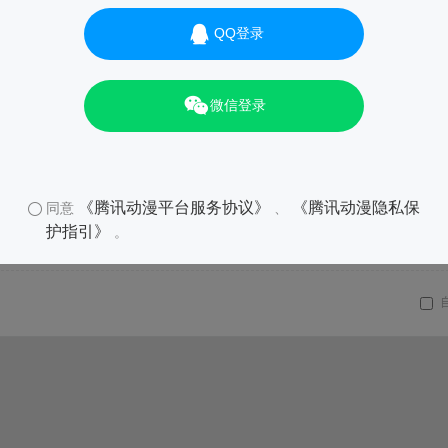
QQ登录
微信登录
《腾讯动漫平台服务协议》
《腾讯动漫隐私保
同意
、
护指引》
。