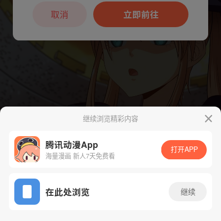
本章节仅支持App阅读，可打开App新用
户7天免费看
取消
立即前往
继续浏览精彩内容
腾讯动漫App
打开APP
海量漫画 新人7天免费看
App免费看
下一话
腾漫App免费看
在此处浏览
继续
87话 1/1