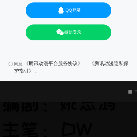
QQ登录
微信登录
《腾讯动漫平台服务协议》
《腾讯动漫隐私保
同意
、
护指引》
。