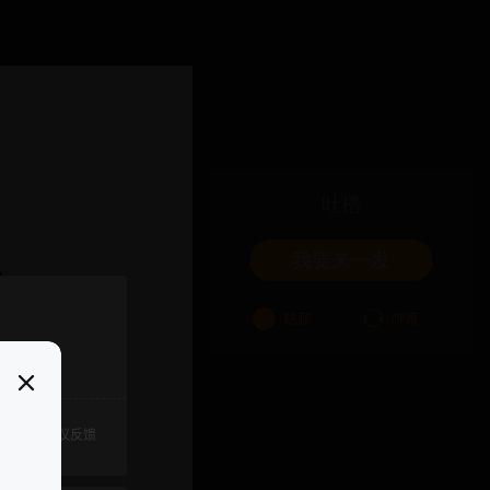
吐槽
我要来一发