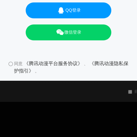
QQ登录
微信登录
《腾讯动漫平台服务协议》
《腾讯动漫隐私保
同意
、
护指引》
。