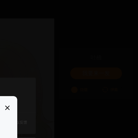
吐槽
我要来一发