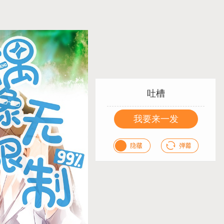
吐槽
我要来一发