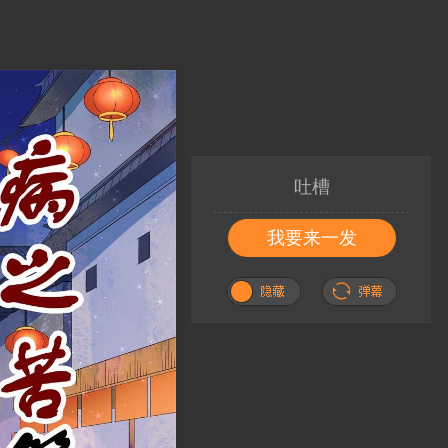
吐槽
我要来一发