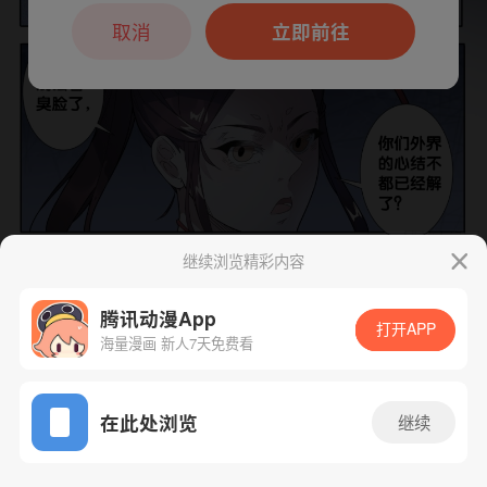
本章节仅支持App阅读，可打开App新用
户7天免费看
取消
立即前往
继续浏览精彩内容
下一话
腾漫App免费看
腾讯动漫App
打开APP
海量漫画 新人7天免费看
App免费看
在此处浏览
继续
48话 1/1