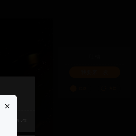
吐槽
我要来一发