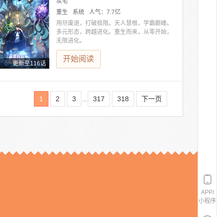
炭毛
重生
系统
人气：
7.7亿
用尽废退，打破极限。天人慧根，学霸巅峰。
多元形态，跨越进化。重生而来，从零开始，
无限进化。
开始阅读
更新至116话
1
2
3
317
318
下一页
...
APP/
小程序