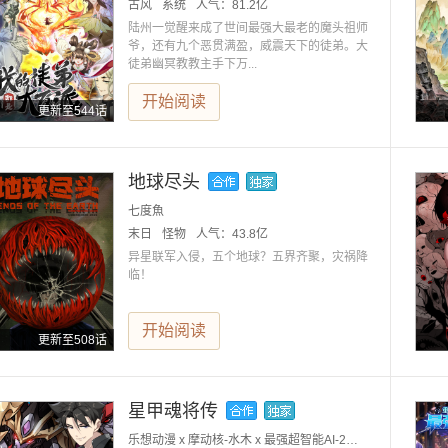
古风
系统
人气：
81.2亿
陆州一觉醒来成了世间最强大最老的魔头祖师
爷，还有九个恶贯满盈，威震天下的徒弟。大
徒弟幽冥教教主手下万...
开始阅读
更新至544话
地球尽头
七度魚
末日
怪物
人气：
43.8亿
异星联军入侵，五个地球？五界齐聚，灾祸降
临！
开始阅读
更新至508话
星甲魂将传
乐想动漫 x 摩动核-水木 x 最强超智能AI-2号小红大人