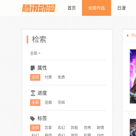
首页
全部作品
日漫
热
检索
全部 >
属性
全部
付费
免费
进度
全部
连载
完结
标签
全部
恋爱
玄幻
异能
恐怖
剧情
科幻
悬疑
奇幻
冒险
犯罪
动作