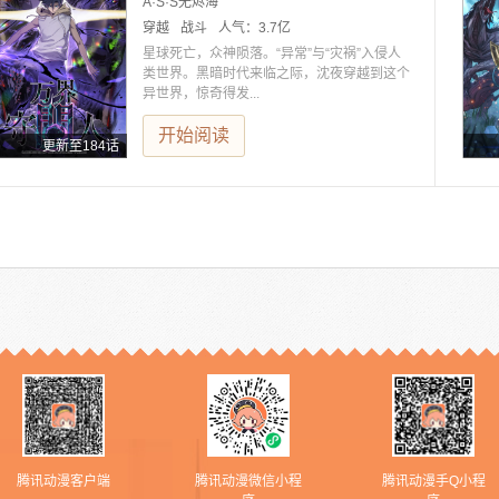
A·S·S无烬海
穿越
战斗
人气：
3.7亿
星球死亡，众神陨落。“异常”与“灾祸”入侵人
类世界。黑暗时代来临之际，沈夜穿越到这个
异世界，惊奇得发...
开始阅读
更新至184话
腾讯动漫客户端
腾讯动漫微信小程
腾讯动漫手Q小程