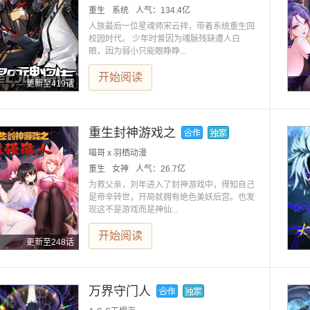
重生
系统
人气：
134.4亿
人族最后一位星魂师宋云祥，带着系统重生回
校园时代。 少年时曾因为魂脉残缺遭人白
眼，因为弱小只能眼睁睁...
开始阅读
更新至419话
重生封神游戏之
喵哥 x 羽栖动漫
重生
女神
人气：
26.7亿
为救父亲，刘年进入了封神游戏中，得知自己
是帝辛转世，开局就拥有绝色美妖后宫。也发
现这不是游戏而是神仙...
开始阅读
更新至248话
万界守门人