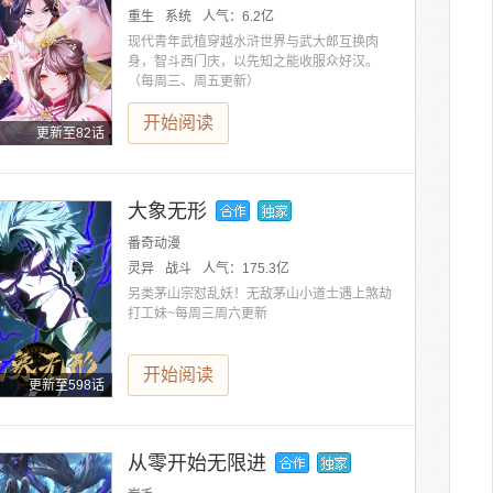
重生
系统
人气：
6.2亿
现代青年武植穿越水浒世界与武大郎互换肉
身，智斗西门庆，以先知之能收服众好汉。
（每周三、周五更新）
开始阅读
更新至82话
大象无形
番奇动漫
灵异
战斗
人气：
175.3亿
另类茅山宗怼乱妖！无敌茅山小道士遇上煞劫
打工妹~每周三周六更新
开始阅读
更新至598话
从零开始无限进