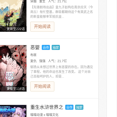
穿越
重生
人气：
21.7亿
【先锋剧场出品】皇九子赵构在南京应天（今
商丘）匆忙登基，群臣都期待这个有英武之名
的新皇能够率军抵抗金...
开始阅读
更新至222话
恶婴
布匪
复仇
强强
人气：
21.7亿
郁扬从未想过世界上有恶婴的存在。因为遇见
了章程，他的命运也发生了改变。 这个对自
己百般呵护的人，却是...
开始阅读
更新至116话
重生水浒世界之
喵喵动漫 x 喵喵文化