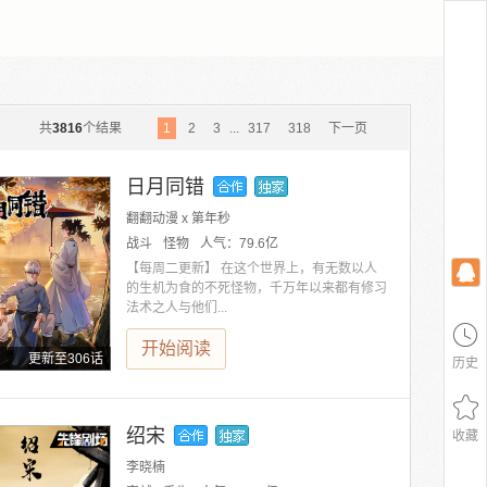
共
3816
个结果
1
2
3
...
317
318
下一页
日月同错
翻翻动漫 x 第年秒
战斗
怪物
人气：
79.6亿
【每周二更新】 在这个世界上，有无数以人
的生机为食的不死怪物，千万年以来都有修习
法术之人与他们...
开始阅读
更新至306话
历史
绍宋
收藏
李晓楠