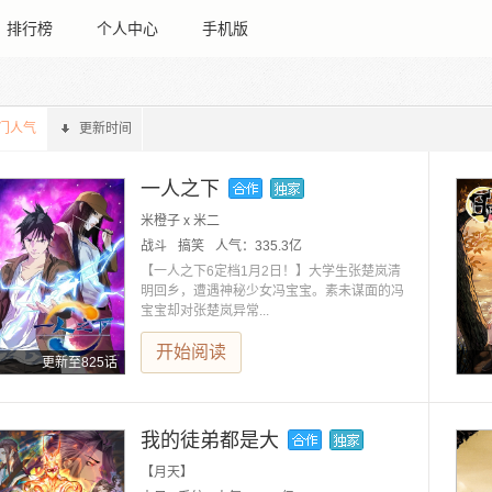
排行榜
个人中心
手机版
门人气
更新时间
一人之下
米橙子 x 米二
战斗
搞笑
人气：
335.3亿
【一人之下6定档1月2日！】大学生张楚岚清
明回乡，遭遇神秘少女冯宝宝。素未谋面的冯
宝宝却对张楚岚异常...
开始阅读
更新至825话
我的徒弟都是大
【月天】