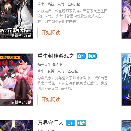
重生
系统
人气：
134.4亿
人族最后一位星魂师宋云祥，带着系统重生回
校园时代。 少年时曾因为魂脉残缺遭人白
眼，因为弱小只能眼睁睁...
开始阅读
更新至419话
重生封神游戏之
喵哥 x 羽栖动漫
重生
女神
人气：
26.7亿
为救父亲，刘年进入了封神游戏中，得知自己
是帝辛转世，开局就拥有绝色美妖后宫。也发
现这不是游戏而是神仙...
开始阅读
更新至248话
万界守门人