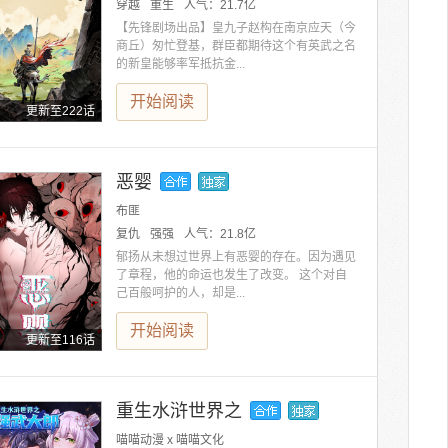
穿越
重生
人气：
21.7亿
【先锋剧场出品】皇九子赵构在南京应天（今
商丘）匆忙登基，群臣都期待这个有英武之名
的新皇能够率军抵抗金...
开始阅读
更新至222话
恶婴
布匪
复仇
强强
人气：
21.8亿
郁扬从未想过世界上有恶婴的存在。因为遇见
了章程，他的命运也发生了改变。 这个对自
己百般呵护的人，却是...
开始阅读
更新至116话
重生水浒世界之
喵喵动漫 x 喵喵文化