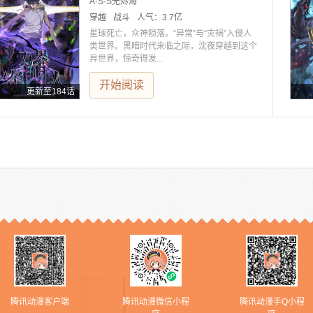
A·S·S无烬海
穿越
战斗
人气：
3.7亿
星球死亡，众神陨落。“异常”与“灾祸”入侵人
类世界。黑暗时代来临之际，沈夜穿越到这个
异世界，惊奇得发...
开始阅读
更新至184话
腾讯动漫客户端
腾讯动漫微信小程
腾讯动漫手Q小程