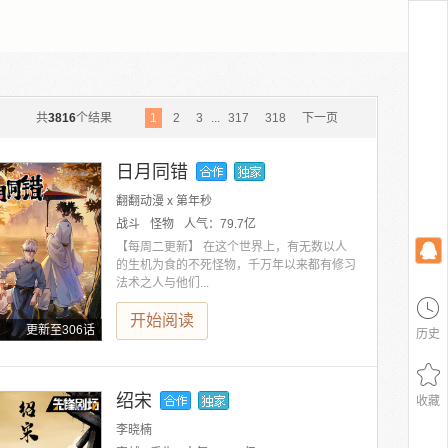
共
3816
个结果
1
2
3
...
317
318
下一页
日月同错
翻翻动漫 x 第年秒
战斗
怪物
人气：
79.7亿
【每周二更新】 在这个世界上，有无数以人
的生机为食的不死怪物，千万年以来都有修习
法术之人与他们...
开始阅读
更新至306话
历史
绍宋
收藏
李晓楠