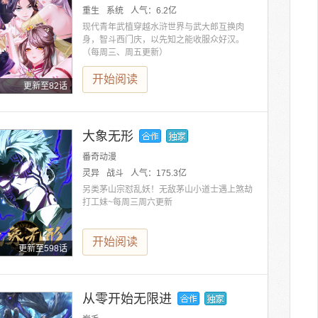
重生
系统
人气：
6.2亿
现代青年武植穿越水浒世界与武大郎互换肉
身，智斗西门庆，以先知之能收服众好汉。
（每周三、周五更新）
开始阅读
更新至82话
大象无形
番奇动漫
灵异
战斗
人气：
175.3亿
另类茅山宗怼乱妖！无敌茅山小道士遇上煞劫
打工妹~每周三周六更新
开始阅读
更新至598话
从零开始无限进