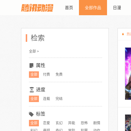
首页
全部作品
日漫
热
检索
全部 >
属性
全部
付费
免费
进度
全部
连载
完结
标签
全部
恋爱
玄幻
异能
恐怖
剧情
科幻
悬疑
奇幻
冒险
犯罪
动作