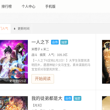
排行榜
个人中心
手机版
门人气
更新时间
一人之下
米橙子 x 米二
战斗
搞笑
人气：
335.3亿
【一人之下6定档1月2日！】大学生张楚岚清
明回乡，遭遇神秘少女冯宝宝。素未谋面的冯
宝宝却对张楚岚异常...
开始阅读
更新至825话
我的徒弟都是大
【月天】