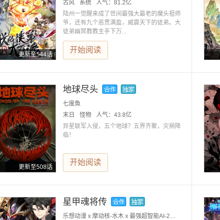
古风
系统
人气：
81.2亿
陆州一觉醒来成了世间最强大最老的魔头祖师
爷，还有九个恶贯满盈，威震天下的徒弟。大
徒弟幽冥教教主手下万...
开始阅读
更新至544话
地球尽头
七度魚
末日
怪物
人气：
43.8亿
异星联军入侵，五个地球？五界齐聚，灾祸降
临！
开始阅读
更新至508话
星甲魂将传
乐想动漫 x 摩动核-水木 x 最强超智能AI-2号小红大人