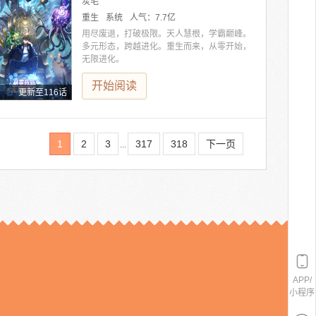
炭毛
重生
系统
人气：
7.7亿
用尽废退，打破极限。天人慧根，学霸巅峰。
多元形态，跨越进化。重生而来，从零开始，
无限进化。
开始阅读
更新至116话
1
2
3
317
318
下一页
...
APP/
小程序