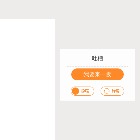
吐槽
我要来一发