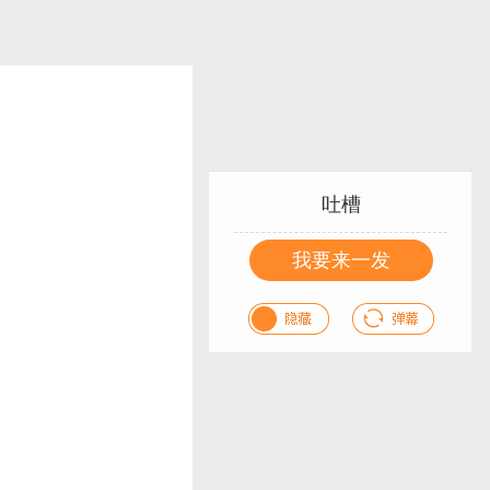
吐槽
我要来一发