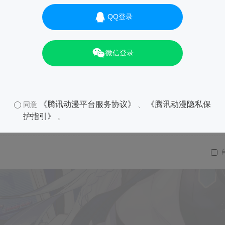
QQ登录
微信登录
《腾讯动漫平台服务协议》
《腾讯动漫隐私保
同意
、
护指引》
。