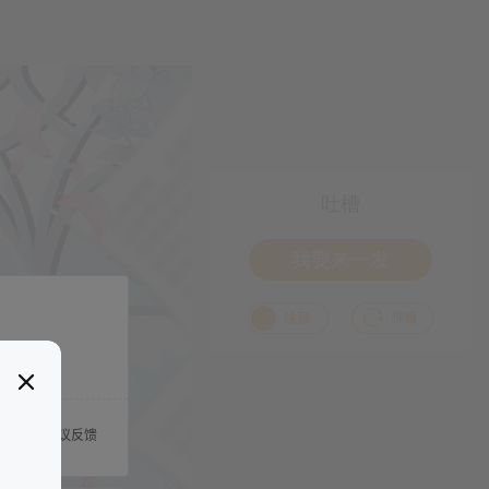
吐槽
我要来一发