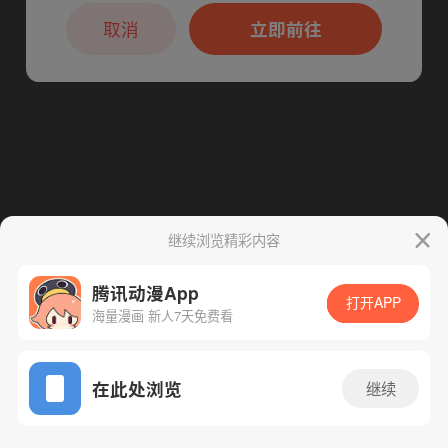
本章节仅支持App阅读，可打开App新用
下一话
腾漫App免费看
户7天免费看
取消
立即前往
继续浏览精彩内容
腾讯动漫App
打开APP
海量漫画 新人7天免费看
App免费看
在此处浏览
继续
63话 1/1