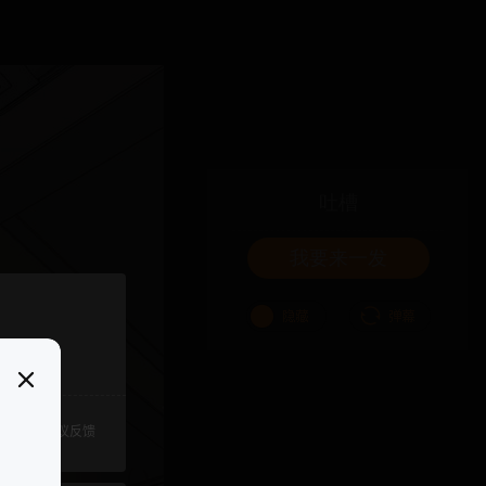
吐槽
我要来一发